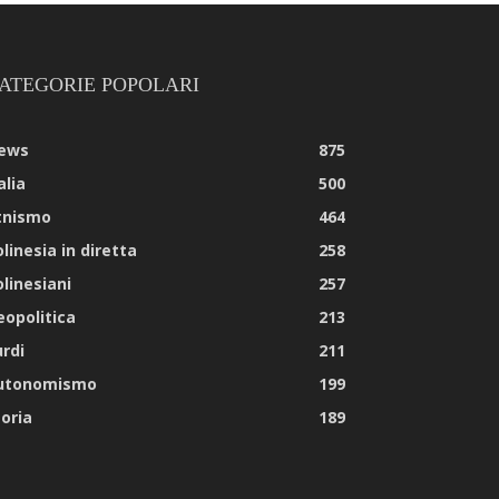
ATEGORIE POPOLARI
ews
875
alia
500
tnismo
464
linesia in diretta
258
olinesiani
257
eopolitica
213
urdi
211
utonomismo
199
toria
189