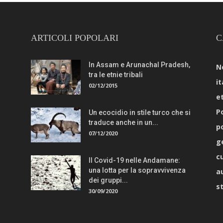
ARTICOLI POPOLARI
C
In Assam e Arunachal Pradesh,
N
tra le etnie tribali
it
02/12/2015
e
Po
Un ecocidio in stile turco che si
traduce anche in un...
p
07/12/2020
g
c
Il Covid-19 nelle Andamane:
una lotta per la sopravvivenza
a
dei gruppi...
s
30/09/2020