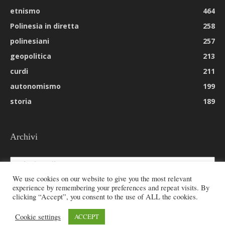
etnismo
464
Polinesia in diretta
258
polinesiani
257
geopolitica
213
curdi
211
autonomismo
199
storia
189
Archivi
Archivi
We use cookies on our website to give you the most relevant
experience by remembering your preferences and repeat visits. By
clicking “Accept”, you consent to the use of ALL the cookies.
© 2026 All rights reserved - Etnie -
Cookie settings
ACCEPT