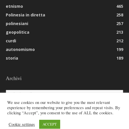
etnismo
465
Polinesia in diretta
258
polinesiani
257
geopolitica
213
curdi
212
autonomismo
199
storia
189
Archivi
Archivi
We use cookies on our website to give you the most relevant
experience by remembering your preferences and repeat visits. By
clicking “Accept”, you consent to the use of ALL the cookies.
© 2026 All rights reserved - Etnie -
Cookie settings
ACCEPT