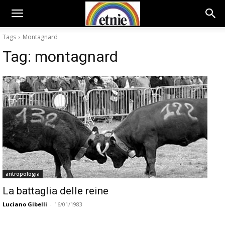
Tags
Montagnard
Tag:
montagnard
antropologia
La battaglia delle reine
Luciano Gibelli
-
16/01/1983