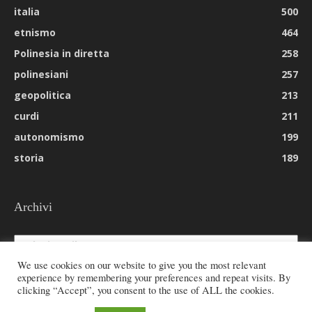
italia
500
etnismo
464
Polinesia in diretta
258
polinesiani
257
geopolitica
213
curdi
211
autonomismo
199
storia
189
Archivi
Archivi
We use cookies on our website to give you the most relevant
experience by remembering your preferences and repeat visits. By
clicking “Accept”, you consent to the use of ALL the cookies.