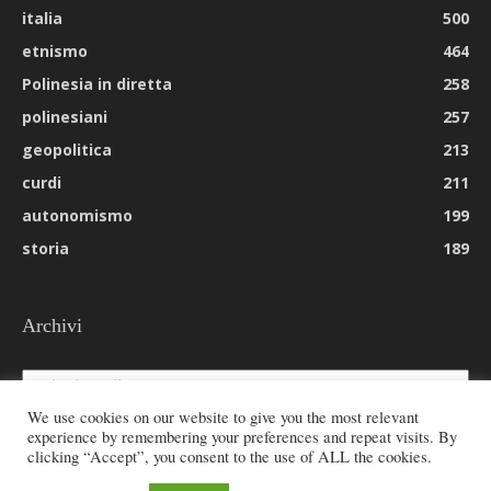
italia
500
etnismo
464
Polinesia in diretta
258
polinesiani
257
geopolitica
213
curdi
211
autonomismo
199
storia
189
Archivi
Archivi
We use cookies on our website to give you the most relevant
experience by remembering your preferences and repeat visits. By
clicking “Accept”, you consent to the use of ALL the cookies.