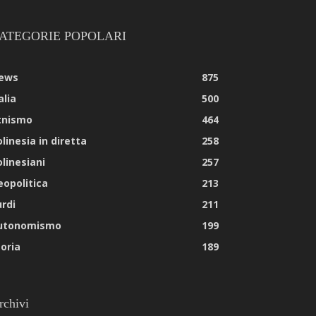
ATEGORIE POPOLARI
ews
875
alia
500
tnismo
464
linesia in diretta
258
olinesiani
257
eopolitica
213
urdi
211
utonomismo
199
toria
189
rchivi