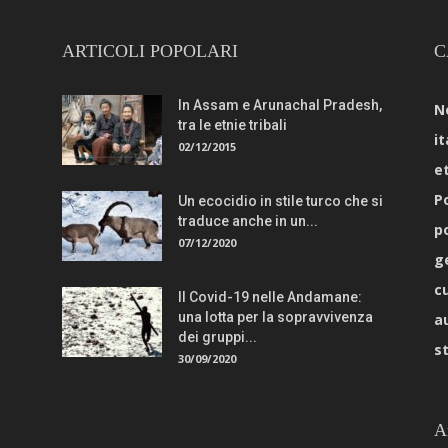
ARTICOLI POPOLARI
C
In Assam e Arunachal Pradesh,
N
tra le etnie tribali
it
02/12/2015
e
Po
Un ecocidio in stile turco che si
traduce anche in un...
p
07/12/2020
g
c
Il Covid-19 nelle Andamane:
una lotta per la sopravvivenza
a
dei gruppi...
s
30/09/2020
A