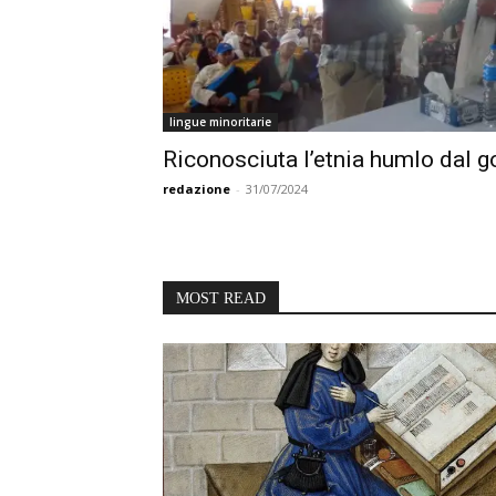
lingue minoritarie
Riconosciuta l’etnia humlo dal 
redazione
-
31/07/2024
MOST READ