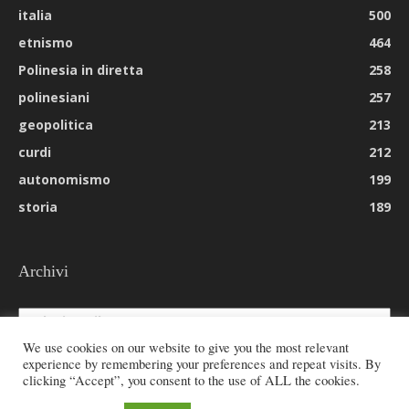
italia
500
etnismo
464
Polinesia in diretta
258
polinesiani
257
geopolitica
213
curdi
212
autonomismo
199
storia
189
Archivi
Archivi
We use cookies on our website to give you the most relevant
experience by remembering your preferences and repeat visits. By
clicking “Accept”, you consent to the use of ALL the cookies.