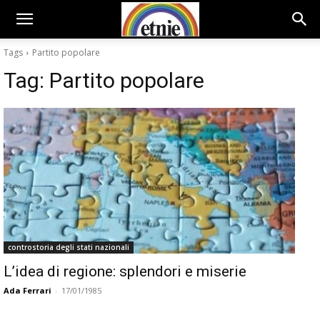
Tags
Partito popo­lare
Tag:
Partito popo­lare
controstoria degli stati nazionali
L’idea di regione: splendori e miserie
Ada Ferrari
-
17/01/1985