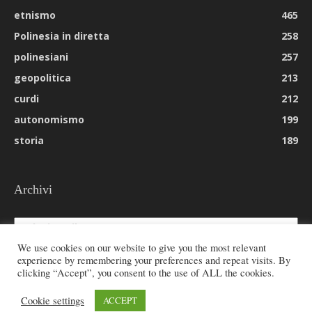
etnismo
465
Polinesia in diretta
258
polinesiani
257
geopolitica
213
curdi
212
autonomismo
199
storia
189
Archivi
Archivi
We use cookies on our website to give you the most relevant
experience by remembering your preferences and repeat visits. By
clicking “Accept”, you consent to the use of ALL the cookies.
© 2026 All rights reserved - Etnie -
Cookie settings
ACCEPT