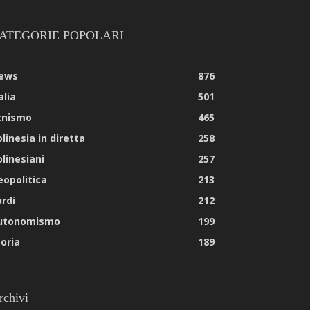
ATEGORIE POPOLARI
ews
876
alia
501
tnismo
465
linesia in diretta
258
olinesiani
257
eopolitica
213
urdi
212
utonomismo
199
toria
189
rchivi