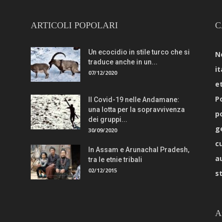
ARTICOLI POPOLARI
C
Un ecocidio in stile turco che si
N
traduce anche in un...
it
07/12/2020
e
Po
Il Covid-19 nelle Andamane:
una lotta per la sopravvivenza
p
dei gruppi...
g
30/09/2020
c
In Assam e Arunachal Pradesh,
a
tra le etnie tribali
02/12/2015
s
A