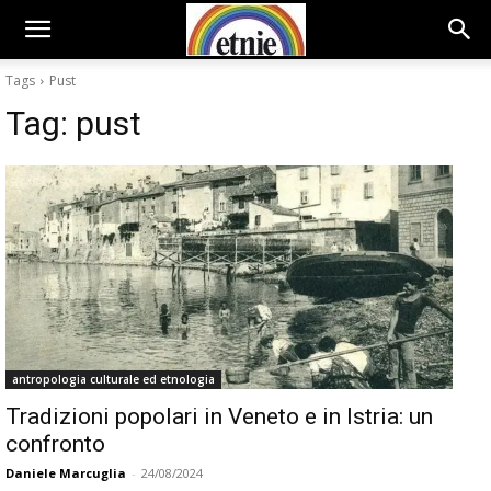
Tags
Pust
Tag:
pust
antropologia culturale ed etnologia
Tradizioni popolari in Veneto e in Istria: un
confronto
Daniele Marcuglia
-
24/08/2024