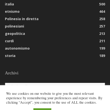
italia
500
etnismo
464
Polinesia in diretta
258
polinesiani
257
geopolitica
213
curdi
211
autonomismo
199
storia
189
Archivi
Archivi
We use cookies on our website to give you the most relevant
experience by remembering your preferences and repeat visits. By
clicking “Accept”, you consent to the use of ALL the cookies.