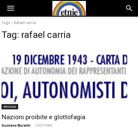
Tags
Rafael carria
Tag:
rafael carria
etnismo
Nazioni proibite e glottofagia
Gustavo Buratti
-
13/07/1984