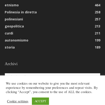
etnismo
464
Polinesia in diretta
258
polinesiani
257
geopolitica
213
curdi
211
autonomismo
199
storia
189
Archivi
Archivi
We use cookies on our website to give you the most relevant
experience by remembering your preferences and repeat visits. By
clicking “Accept”, you consent to the use of ALL the cookies.
© 2026 All rights reserved - Etnie -
Cookie settings
ACCEPT