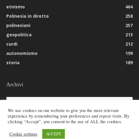
etnismo
464
Polinesia in diretta
258
polinesiani
257
geopolitica
213
curdi
212
autonomismo
199
storia
189
Archivi
Archivi
We use cookies on our website to give you the most relevant
experience by remembering your preferences and repeat visits. By
clicking “Accept”, you consent to the use of ALL the cookies.
© 2026 All rights reserved - Etnie -
Cookie settings
ACCEPT