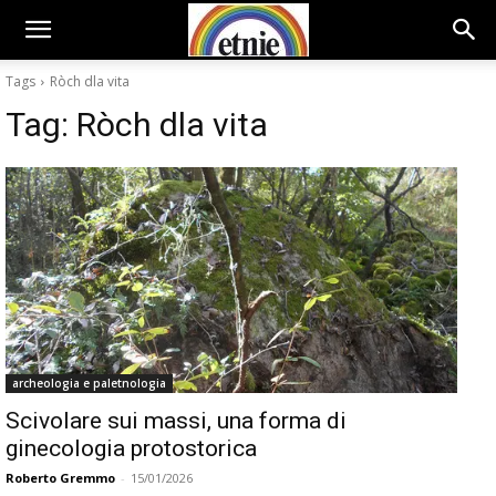
Tags
Ròch dla vita
Tag:
Ròch dla vita
archeologia e paletnologia
Scivolare sui massi, una forma di
ginecologia protostorica
Roberto Gremmo
-
15/01/2026