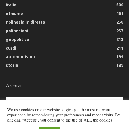
italia
500
etnismo
464
Polinesia in diretta
258
polinesiani
257
geopolitica
213
curdi
211
autonomismo
199
storia
189
Archivi
Archivi
We use cookies on our website to give you the most relevant
experience by remembering your preferences and repeat visits. By
clicking “Accept”, you consent to the use of ALL the cookies.