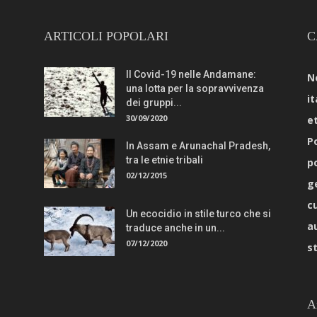
ARTICOLI POPOLARI
C
Il Covid-19 nelle Andamane:
N
una lotta per la sopravvivenza
it
dei gruppi...
30/09/2020
e
Po
In Assam e Arunachal Pradesh,
tra le etnie tribali
p
02/12/2015
g
c
Un ecocidio in stile turco che si
a
traduce anche in un...
07/12/2020
s
A