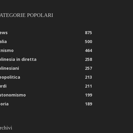
ATEGORIE POPOLARI
ews
875
alia
500
tnismo
464
linesia in diretta
258
olinesiani
257
eopolitica
213
urdi
211
utonomismo
199
toria
189
rchivi