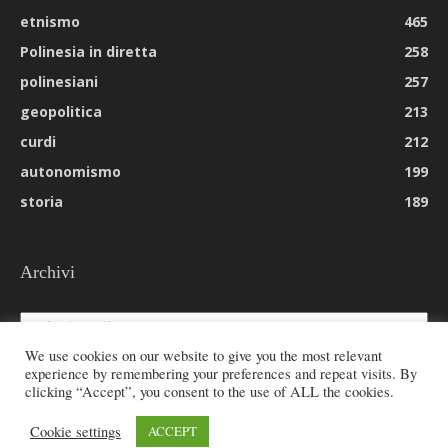
etnismo
465
Polinesia in diretta
258
polinesiani
257
geopolitica
213
curdi
212
autonomismo
199
storia
189
Archivi
Archivi
We use cookies on our website to give you the most relevant
experience by remembering your preferences and repeat visits. By
clicking “Accept”, you consent to the use of ALL the cookies.
© 2026 All rights reserved - Etnie -
Cookie settings
ACCEPT