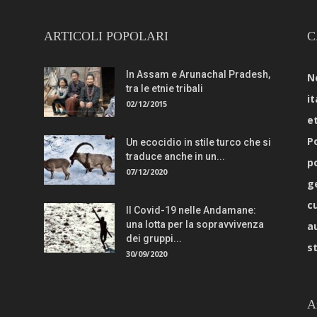
ARTICOLI POPOLARI
C
In Assam e Arunachal Pradesh,
N
tra le etnie tribali
it
02/12/2015
e
Po
Un ecocidio in stile turco che si
traduce anche in un...
p
07/12/2020
g
c
Il Covid-19 nelle Andamane:
una lotta per la sopravvivenza
a
dei gruppi...
s
30/09/2020
A