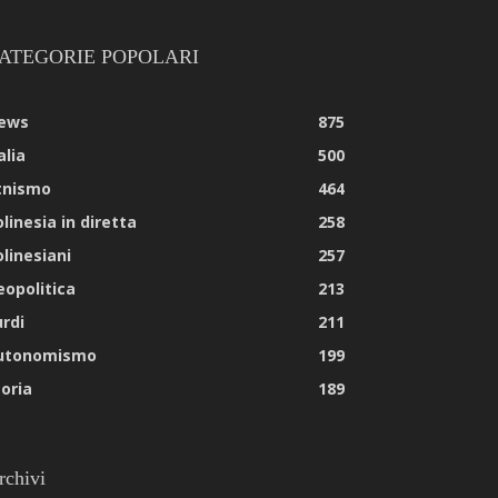
ATEGORIE POPOLARI
ews
875
alia
500
tnismo
464
linesia in diretta
258
olinesiani
257
eopolitica
213
urdi
211
utonomismo
199
toria
189
rchivi