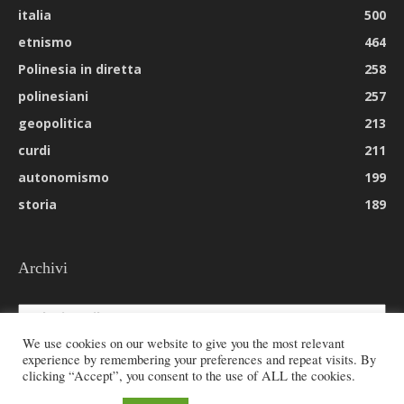
italia
500
etnismo
464
Polinesia in diretta
258
polinesiani
257
geopolitica
213
curdi
211
autonomismo
199
storia
189
Archivi
Archivi
We use cookies on our website to give you the most relevant
experience by remembering your preferences and repeat visits. By
clicking “Accept”, you consent to the use of ALL the cookies.