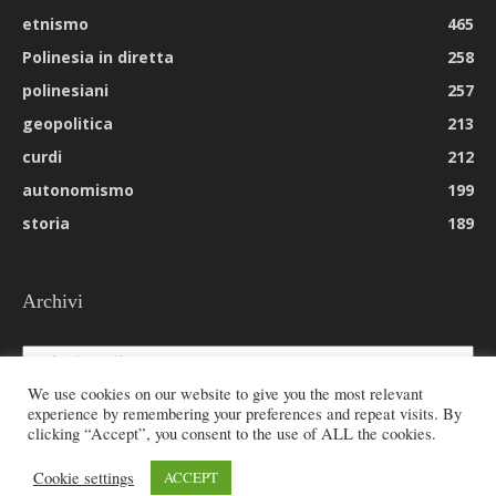
etnismo
465
Polinesia in diretta
258
polinesiani
257
geopolitica
213
curdi
212
autonomismo
199
storia
189
Archivi
Archivi
We use cookies on our website to give you the most relevant
experience by remembering your preferences and repeat visits. By
clicking “Accept”, you consent to the use of ALL the cookies.
© 2026 All rights reserved - Etnie -
Cookie settings
ACCEPT