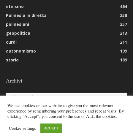
etnismo
464
Polinesia in diretta
258
polinesiani
257
geopolitica
213
curdi
211
autonomismo
199
storia
189
Archivi
Archivi
We use cookies on our website to give you the most relevant
experience by remembering your preferences and repeat visits. By
clicking “Accept”, you consent to the use of ALL the cookies.
© 2026 All rights reserved - Etnie -
Cookie settings
ACCEPT