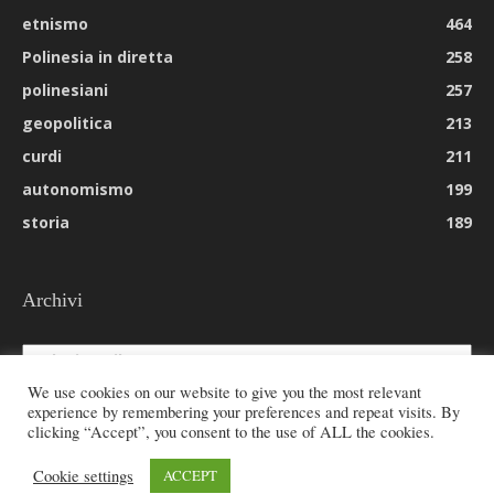
etnismo
464
Polinesia in diretta
258
polinesiani
257
geopolitica
213
curdi
211
autonomismo
199
storia
189
Archivi
Archivi
We use cookies on our website to give you the most relevant
experience by remembering your preferences and repeat visits. By
clicking “Accept”, you consent to the use of ALL the cookies.
© 2026 All rights reserved - Etnie -
Cookie settings
ACCEPT