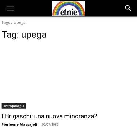
Tags
Upega
Tag:
upega
antropologia
I Brigaschi: una nuova minoranza?
Pierleone Massajoli
-
20/07/1983