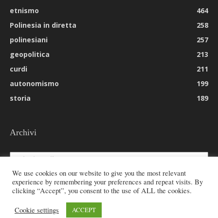
etnismo
464
Polinesia in diretta
258
polinesiani
257
geopolitica
213
curdi
211
autonomismo
199
storia
189
Archivi
Archivi
We use cookies on our website to give you the most relevant
experience by remembering your preferences and repeat visits. By
clicking “Accept”, you consent to the use of ALL the cookies.
© 2026 All rights reserved - Etnie -
Cookie settings
ACCEPT