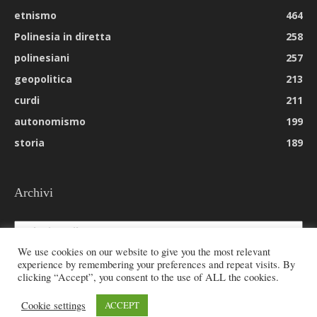
etnismo
464
Polinesia in diretta
258
polinesiani
257
geopolitica
213
curdi
211
autonomismo
199
storia
189
Archivi
Archivi
We use cookies on our website to give you the most relevant
experience by remembering your preferences and repeat visits. By
clicking “Accept”, you consent to the use of ALL the cookies.
© 2026 All rights reserved - Etnie -
Cookie settings
ACCEPT