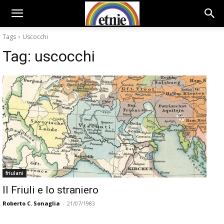
Tags
Uscocchi
Tag:
uscocchi
friulani
Il Friuli e lo straniero
Roberto C. Sonaglia
-
21/07/1983