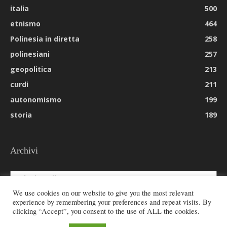
italia
500
etnismo
464
Polinesia in diretta
258
polinesiani
257
geopolitica
213
curdi
211
autonomismo
199
storia
189
Archivi
Archivi
We use cookies on our website to give you the most relevant
experience by remembering your preferences and repeat visits. By
clicking “Accept”, you consent to the use of ALL the cookies.