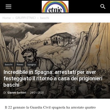
Home
GRUPPI ETNICI
baschi
baschi
News
spagna
Incredibile in Spagna: arrestati per aver
festeggiato il ritorno a casa dei prigionieri
baschi
Di
Gianni Sartori
-
24/01/2020
Il 22 gennaio la Guardia Civil spagnola ha arrestato quattro