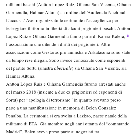
militanti baschi (Antton Lopez Ruiz, Oihana San Vicente, Oihana
Garmendia, Haimar Altuna) su ordine dell’Audiencia Nacional.
L’accusa? Aver organizzato le cerimonie d’accoglienza per
festeggiare il ritorno in libertà di alcuni prigionieri baschi. Antton
Lopez Ruiz e Oihana Garmendia fanno parte di Kalera Kalera,
1)
l’associazione che difende i diritti dei prigionieri. Altre
associazioni come Gestoras pro amnistia e Askatasuna sono state
da tempo rese illegali. Sono invece conosciute come esponenti
del partito Sortu (sinistra
abertzale
) sia Oihana San Vicente, sia
Haimar Altuna.
Antton López Ruiz e Oihana Garmendia furono arrestati anche
nel marzo 2018 (insieme a due ex prigionieri ed esponenti di
Sortu) per “apologia di terrorismo” in quanto avevano preso
parte a una manifestazione in memoria di Belen Gonzalez
Penalba. La cerimonia si era svolta a Lazkao, paese natale della
militante di ETA. Già membro negli anni ottanta del “commando
Madrid”, Belen aveva preso parte ai negoziati tra