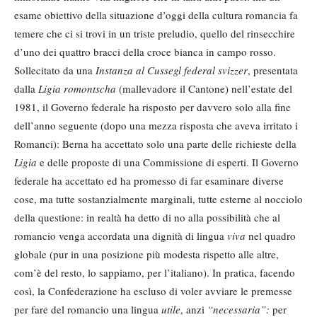
esame obiettivo della situazione d’oggi della cultura romancia fa
temere che ci si trovi in un triste preludio, quello del rinsecchire
d’uno dei quattro bracci della croce bianca in campo rosso.
Sollecitato da una
Instanza al Cussegl federal svizzer
, presentata
dalla
Ligia romontscha
(mallevadore il Cantone) nell’estate del
1981, il Governo federale ha risposto per davvero solo alla fine
dell’anno seguente (dopo una mezza risposta che aveva irritato i
Romanci): Berna ha accettato solo una parte delle richieste della
Ligia
e delle proposte di una Commissione di esperti. Il Governo
federale ha accettato ed ha promesso di far esaminare diverse
cose, ma tutte sostanzialmente marginali, tutte esterne al nocciolo
della questione: in realtà ha detto di no alla possibilità che al
romancio venga accordata una dignità di lingua
viva
nel quadro
globale (pur in una posizione più modesta rispetto alle altre,
com’è del resto, lo sappiamo, per l’italiano). In pratica, facendo
così, la Confederazione ha escluso di voler avviare le premesse
per fare del romancio una lingua
utile
, anzi
“necessaria”:
per