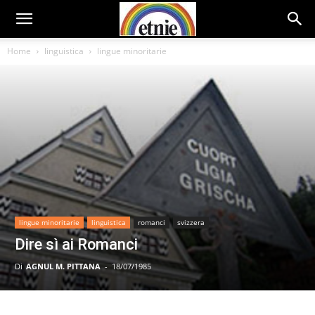
Home
linguistica
lingue minoritarie
lingue minoritarie
linguistica
romanci
svizzera
Dire sì ai Romanci
Di
AGNUL M. PITTANA
-
18/07/1985