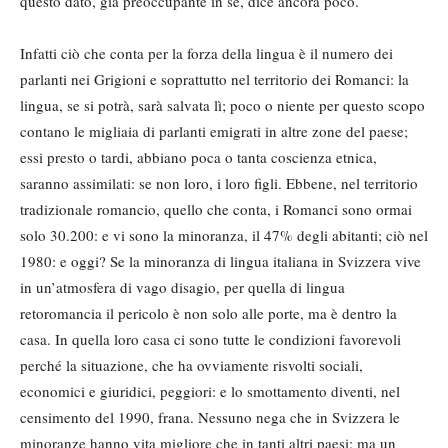
questo dato, già preoccupante in sé, dice ancora poco.
Infatti ciò che conta per la forza della lingua è il numero dei
parlanti nei Grigioni e soprattutto nel territorio dei Romanci: la
lingua, se si potrà, sarà salvata lì; poco o niente per questo scopo
contano le migliaia di parlanti emigrati in altre zone del paese;
essi presto o tardi, abbiano poca o tanta coscienza etnica,
saranno assimilati: se non loro, i loro figli. Ebbene, nel territorio
tradizionale romancio, quello che conta, i Romanci sono ormai
solo 30.200: e vi sono la minoranza, il 47% degli abitanti; ciò nel
1980: e oggi? Se la minoranza di lingua italiana in Svizzera vive
in un’atmosfera di vago disagio, per quella di lingua
retoromancia il pericolo è non solo alle porte, ma è dentro la
casa. In quella loro casa ci sono tutte le condizioni favorevoli
perché la situazione, che ha ovviamente risvolti sociali,
economici e giuridici, peggiori: e lo smottamento diventi, nel
censimento del 1990, frana. Nessuno nega che in Svizzera le
minoranze hanno vita migliore che in tanti altri paesi: ma un