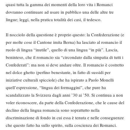
quasi tutta la gamma dei momenti della loro vita i Romanci
dovranno continuare ad usare in pubblico una delle altre tre
lingue; leggi, nella pratica totalità dei casi, il tedesco.
Il nocciolo della questione è proprio questo: la Confederazione (e
per molte cose il Cantone imita Berna) ha lasciato al romancio il
ruolo di lingua “inutile”, quello di una lingua “in più”. Lascia,
beninteso, che il romancio sia “circondato dalla simpatia di tutti i
Confederati”: ma non si deve andare oltre. Il romancio è costretto
nel dolce ghetto (perfino benestante, in fatto di sussidi per
iniziative culturali spicciole) che ha ispirato a Paolo Monelli
quell’espressione, “lingua dei formaggini”, che pure ha
scandalizzato la Svizzera dagli anni ’30 ai ’50. Si continua a non
voler riconoscere, da parte della Confederazione, che le cause del
declino della lingua romancia sono soprattutto nella
discriminazione di fondo in cui essa è tenuta e nelle conseguenze
che questo fatto ha sullo spirito, sulla coscienza dei Romanci.