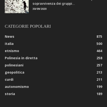
sopravvivenza dei gruppi...
30/09/2020
CATEGORIE POPOLARI
News
875
italia
500
etnismo
464
Polinesia in diretta
258
polinesiani
257
geopolitica
213
curdi
211
autonomismo
199
storia
189