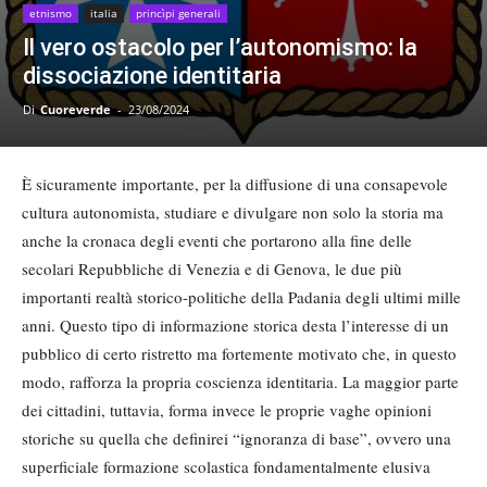
etnismo
italia
princìpi generali
Il vero ostacolo per l’autonomismo: la
dissociazione identitaria
Di
Cuoreverde
-
23/08/2024
È sicuramente importante, per la diffusione di una consapevole
cultura autonomista, studiare e divulgare non solo la storia ma
anche la cronaca degli eventi che portarono alla fine delle
secolari Repubbliche di Venezia e di Genova, le due più
importanti realtà storico-politiche della Padania degli ultimi mille
anni. Questo tipo di informazione storica desta l’interesse di un
pubblico di certo ristretto ma fortemente motivato che, in questo
modo, rafforza la propria coscienza identitaria. La maggior parte
dei cittadini, tuttavia, forma invece le proprie vaghe opinioni
storiche su quella che definirei “ignoranza di base”, ovvero una
superficiale formazione scolastica fondamentalmente elusiva