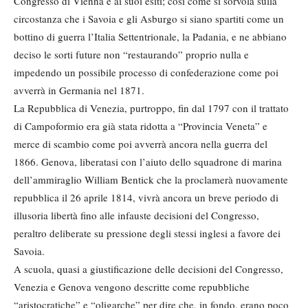
Congresso di Vienna e ai suoi esiti; così come si sorvola sulla
circostanza che i Savoia e gli Asburgo si siano spartiti come un
bottino di guerra l’Italia Settentrionale, la Padania, e ne abbiano
deciso le sorti future non “restaurando” proprio nulla e
impedendo un possibile processo di confederazione come poi
avverrà in Germania nel 1871.
La Repubblica di Venezia, purtroppo, fin dal 1797 con il trattato
di Campoformio era già stata ridotta a “Provincia Veneta” e
merce di scambio come poi avverrà ancora nella guerra del
1866. Genova, liberatasi con l’aiuto dello squadrone di marina
dell’ammiraglio William Bentick che la proclamerà nuovamente
repubblica il 26 aprile 1814, vivrà ancora un breve periodo di
illusoria libertà fino alle infauste decisioni del Congresso,
peraltro deliberate su pressione degli stessi inglesi a favore dei
Savoia.
A scuola, quasi a giustificazione delle decisioni del Congresso,
Venezia e Genova vengono descritte come repubbliche
“aristocratiche” e “oligarche” per dire che, in fondo, erano poco