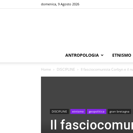
domenica, 9 Agosto 2026
ANTROPOLOGIA
ETNISMO
Home
DISCIPLINE
Il fasciocomunista Corbyn e il 
DISCIPLINE
etnismo
geopolitica
gran bretagna
Il fasciocomu