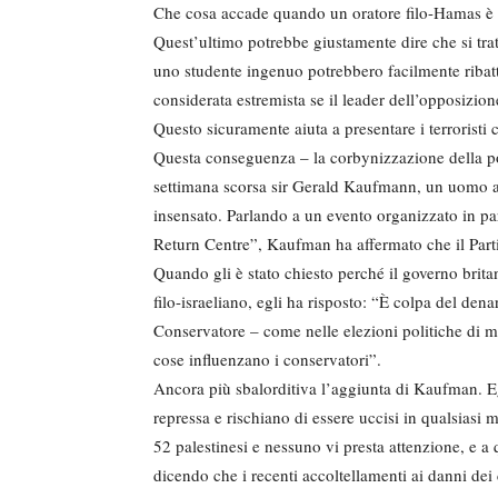
Che cosa accade quando un oratore filo-Hamas è a
Quest’ultimo potrebbe giustamente dire che si trat
uno studente ingenuo potrebbero facilmente riba
considerata estremista se il leader dell’opposizio
Questo sicuramente aiuta a presentare i terroristi 
Questa conseguenza – la corbynizzazione della poli
settimana scorsa sir Gerald Kaufmann, un uomo a
insensato. Parlando a un evento organizzato in pa
Return Centre”, Kaufman ha affermato che il Parti
Quando gli è stato chiesto perché il governo brita
filo-israeliano, egli ha risposto: “È colpa del dena
Conservatore – come nelle elezioni politiche di m
cose influenzano i conservatori”.
Ancora più sbalorditiva l’aggiunta di Kaufman. Eg
repressa e rischiano di essere uccisi in qualsiasi 
52 palestinesi e nessuno vi presta attenzione, e 
dicendo che i recenti accoltellamenti ai danni dei c