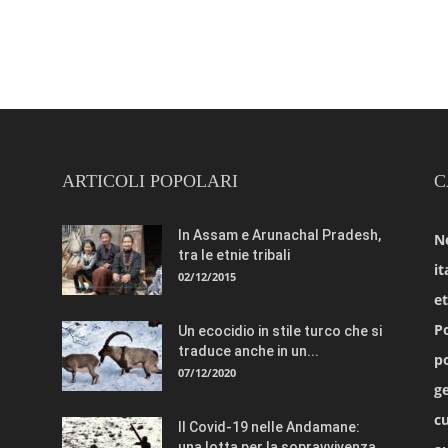
ARTICOLI POPOLARI
C
In Assam e Arunachal Pradesh,
N
tra le etnie tribali
it
02/12/2015
e
Po
Un ecocidio in stile turco che si
traduce anche in un...
po
07/12/2020
ge
cu
Il Covid-19 nelle Andamane:
una lotta per la sopravvivenza