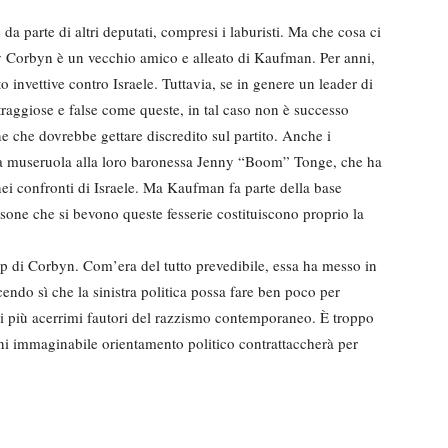
a parte di altri deputati, compresi i laburisti. Ma che cosa ci
my Corbyn è un vecchio amico e alleato di Kaufman. Per anni,
 invettive contro Israele. Tuttavia, se in genere un leader di
traggiose e false come queste, in tal caso non è successo
 che dovrebbe gettare discredito sul partito. Anche i
e la museruola alla loro baronessa Jenny “Boom” Tonge, che ha
nei confronti di Israele. Ma Kaufman fa parte della base
sone che si bevono queste fesserie costituiscono proprio la
ip di Corbyn. Com’era del tutto prevedibile, essa ha messo in
endo sì che la sinistra politica possa fare ben poco per
r i più acerrimi fautori del razzismo contemporaneo. È troppo
gni immaginabile orientamento politico contrattaccherà per