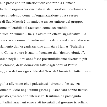
lle prese con un interlocutore contrario a Hamas?
ta di un’organizzazione estremista. L’oratore filo-Hamas o
ttere chiedendo come un’organizzazione possa essere
ne di Sua Maestà è un amico e un sostenitore del gruppo.
come tollerabili e il razzismo come accettabile.
tica britannica – ha già avuto un effetto significativo. La
vvezzo ai commenti antisemiti, ha detto qualcosa di davvero
rlamento dall’organizzazione affiliata a Hamas “Palestine
to Conservatore è stato influenzato dal “denaro ebraico”.
nnico negli ultimi anni fosse presumibilmente diventato più
ro ebraico, delle donazioni fatte dagli ebrei al Partito
aggio – del sostegno dato dal ‘Jewish Chronicle’, tutte queste
li ha affermato che i palestinesi “vivono un’esistenza
momento. Solo negli ultimi giorni gli israeliani hanno ucciso
a questo governo non interessa”. Kaufman ha proseguito
ittadini israeliani sono stati inventati dal governo israeliano