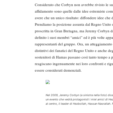
Considerato che Corbyn non avrebbe rivisto le sue
affidamento sono quelle dalle idee estremiste com
avere che un unico risultato: diffondere idee che 
Prendiamo la posizione assunta dal Regno Unito ne
proscritta in Gran Bretagna, ma Jeremy Corbyn da a
definito i suoi membri “amici” ed è più volte ap
rappresentanti del gruppo. Ora, un atteggiamento 
distintivi dei fanatici del Regno Unito e anche deg
sostenitori di Hamas passano così tanto tempo a pa
reagiscano ingenuamente nei loro confronti e rigua
essere considerati demenziali.
Nel 2009, Jeremy Corbyn (a sinistra nella foto) dis
un evento che vedrà protagonisti i miei amici di Hez
al centro, il leader di Hezbollah, Hassan Nasrallah. 