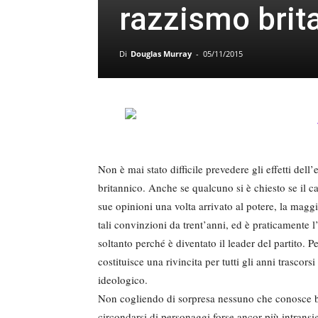
razzismo brit
Di
Douglas Murray
-
05/11/2015
Non è mai stato difficile prevedere gli effetti del
britannico. Anche se qualcuno si è chiesto se il c
sue opinioni una volta arrivato al potere, la magg
tali convinzioni da trent’anni, ed è praticamente l
soltanto perché è diventato il leader del partito.
costituisce una rivincita per tutti gli anni trasco
ideologico.
Non cogliendo di sorpresa nessuno che conosce be
circondarsi di personaggi forse ancor più intransig