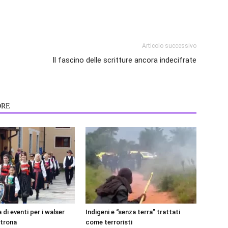
Articolo successivo
Il fascino delle scritture ancora indecifrate
ORE
 di eventi per i walser
Indigeni e “senza terra” trattati
Strona
come terroristi