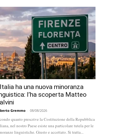
’Italia ha una nuova minoranza
inguistica: l’ha scoperta Matteo
alvini
berto Gremmo
-
08/08/2026
condo quanto prescrive la Costituzione della Repubblica
aliana, nel nostro Paese esiste una particolare tutela per le
noranze linguistiche. Giusto e accettato. Si tratta...