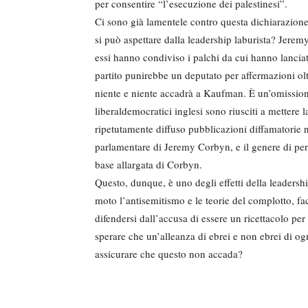
per consentire “l’esecuzione dei palestinesi”.
Ci sono già lamentele contro questa dichiarazione d
si può aspettare dalla leadership laburista? Jere
essi hanno condiviso i palchi da cui hanno lanciato
partito punirebbe un deputato per affermazioni ol
niente e niente accadrà a Kaufman. È un’omissione
liberaldemocratici inglesi sono riusciti a metter
ripetutamente diffuso pubblicazioni diffamatorie 
parlamentare di Jeremy Corbyn, e il genere di per
base allargata di Corbyn.
Questo, dunque, è uno degli effetti della leadersh
moto l’antisemitismo e le teorie del complotto, fac
difendersi dall’accusa di essere un ricettacolo pe
sperare che un’alleanza di ebrei e non ebrei di o
assicurare che questo non accada?