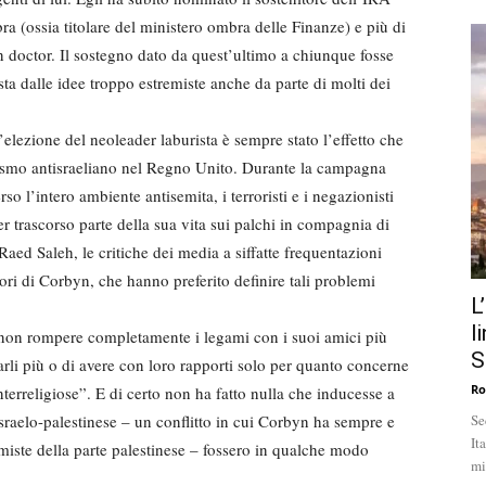
 (ossia titolare del ministero ombra delle Finanze) e più di
doctor. Il sostegno dato da quest’ultimo a chiunque fosse
ista dalle idee troppo estremiste anche da parte di molti dei
’elezione del neoleader laburista è sempre stato l’effetto che
vismo antisraeliano nel Regno Unito. Durante la campagna
o l’intero ambiente antisemita, i terroristi e i negazionisti
 trascorso parte della sua vita sui palchi in compagnia di
d Saleh, le critiche dei media a siffatte frequentazioni
ori di Corbyn, che hanno preferito definire tali problemi
L
l
 non rompere completamente i legami con i suoi amici più
S
ntarli più o di avere con loro rapporti solo per quanto concerne
Ro
interreligiose”. E di certo non ha fatto nulla che inducesse a
israelo-palestinese – un conflitto in cui Corbyn ha sempre e
Se
It
emiste della parte palestinese – fossero in qualche modo
mi