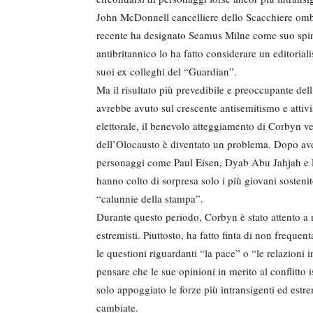
John McDonnell cancelliere dello Scacchiere ombra
recente ha designato Seamus Milne come suo spin 
antibritannico lo ha fatto considerare un editorial
suoi ex colleghi del “Guardian”.
Ma il risultato più prevedibile e preoccupante dell
avrebbe avuto sul crescente antisemitismo e atti
elettorale, il benevolo atteggiamento di Corbyn vers
dell’Olocausto è diventato un problema. Dopo aver
personaggi come Paul Eisen, Dyab Abu Jahjah e Rae
hanno colto di sorpresa solo i più giovani sostenit
“calunnie della stampa”.
Durante questo periodo, Corbyn è stato attento a
estremisti. Piuttosto, ha fatto finta di non freque
le questioni riguardanti “la pace” o “le relazioni 
pensare che le sue opinioni in merito al conflitto 
solo appoggiato le forze più intransigenti ed estr
cambiate.