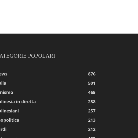
ATEGORIE POPOLARI
ews
876
alia
501
tnismo
465
linesia in diretta
258
linesiani
257
opolitica
213
rdi
212