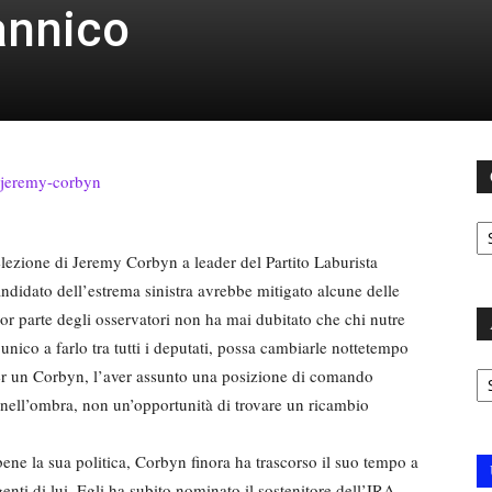
annico
C
l’elezione di Jeremy Corbyn a leader del Partito Laburista
andidato dell’estrema sinistra avrebbe mitigato alcune delle
ior parte degli osservatori non ha mai dubitato che chi nutre
’unico a farlo tra tutti i deputati, possa cambiarle nottetempo
Ar
 Per un Corbyn, l’aver assunto una posizione di comando
rsi nell’ombra, non un’opportunità di trovare un ricambio
ne la sua politica, Corbyn finora ha trascorso il suo tempo a
enti di lui. Egli ha subito nominato il sostenitore dell’IRA