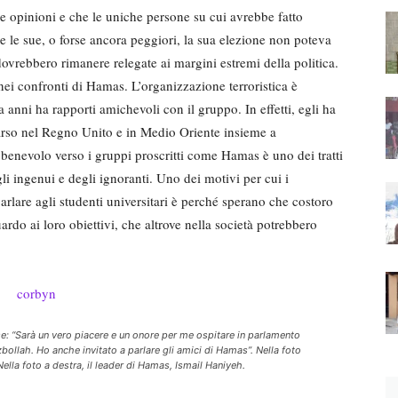
 opinioni e che le uniche persone su cui avrebbe fatto
e le sue, o forse ancora peggiori, la sua elezione non poteva
dovrebbero rimanere relegate ai margini estremi della politica.
i confronti di Hamas. L’organizzazione terroristica è
nni ha rapporti amichevoli con il gruppo. In effetti, egli ha
parso nel Regno Unito e in Medio Oriente insieme a
benevolo verso i gruppi proscritti come Hamas è uno dei tratti
li ingenui e degli ignoranti. Uno dei motivi per cui i
rlare agli studenti universitari è perché sperano che costoro
rdo ai loro obiettivi, che altrove nella società potrebbero
se: “Sarà un vero piacere e un onore per me ospitare in parlamento
bollah. Ho anche invitato a parlare gli amici di Hamas”. Nella foto
Nella foto a destra, il leader di Hamas, Ismail Haniyeh.