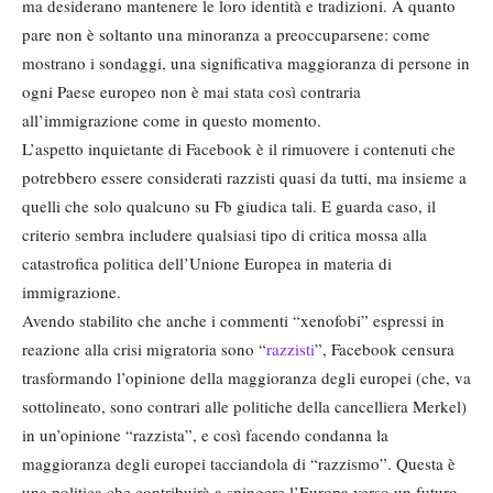
ma desiderano mantenere le loro identità e tradizioni. A quanto
pare non è soltanto una minoranza a preoccuparsene: come
mostrano i sondaggi, una significativa maggioranza di persone in
ogni Paese europeo non è mai stata così contraria
all’immigrazione come in questo momento.
L’aspetto inquietante di Facebook è il rimuovere i contenuti che
potrebbero essere considerati razzisti quasi da tutti, ma insieme a
quelli che solo qualcuno su Fb giudica tali. E guarda caso, il
criterio sembra includere qualsiasi tipo di critica mossa alla
catastrofica politica dell’Unione Europea in materia di
immigrazione.
Avendo stabilito che anche i commenti “xenofobi” espressi in
reazione alla crisi migratoria sono “
razzisti
”, Facebook censura
trasformando l’opinione della maggioranza degli europei (che, va
sottolineato, sono contrari alle politiche della cancelliera Merkel)
in un’opinione “razzista”, e così facendo condanna la
maggioranza degli europei tacciandola di “razzismo”. Questa è
una politica che contribuirà a spingere l’Europa verso un futuro