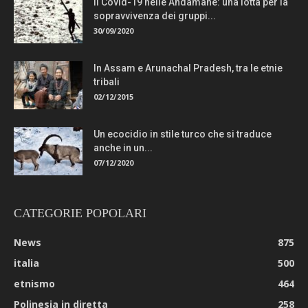
Il Covid-19 nelle Andamane: una lotta per la
sopravvivenza dei gruppi...
30/09/2020
In Assam e Arunachal Pradesh, tra le etnie
tribali
02/12/2015
Un ecocidio in stile turco che si traduce
anche in un...
07/12/2020
CATEGORIE POPOLARI
News
875
italia
500
etnismo
464
Polinesia in diretta
258