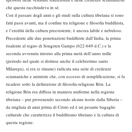
che questa racchiudeva in sé.
Con il passare degli anni e gli studi sulla cultura tibetana si sono
fatti passi avanti, ma il confine tra religione e filosofia buddhista,
e l’eredità della cultura preesistente, è ancora labile e nebuloso.
Precedente alle due penetrazioni buddhiste dall’India, la prima
risalente al regno di Songsten Gampo (622-649 d.C.) e la
seconda avvenuta intorno alla prima metà dell’anno mille
(periodo nel quale si distinse anche il celeberrimo santo
Milarepa), si era (e rimane) radicata una serie di credenze
sciamaniche e animiste che, con eccesso di semplificazione, si fa
ricadere sotto la definizione di filosofia-religione Bön. La
religione Bön era diffusa in maniera uniforme nella regione
tibetana – pur provenendo secondo alcune teorie dalla Siberia –
da migliaia di anni prima di Cristo ed è un pesante bagaglio
culturale che caratterizza il buddhismo tibetano e la cultura di
questa regione.