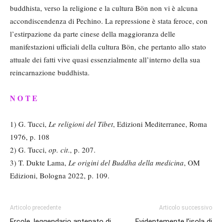
buddhista, verso la religione e la cultura Bön non vi è alcuna
accondiscendenza di Pechino. La repressione è stata feroce, con
l’estirpazione da parte cinese della maggioranza delle
manifestazioni ufficiali della cultura Bön, che pertanto allo stato
attuale dei fatti vive quasi essenzialmente all’interno della sua
reincarnazione buddhista.
N O T E
1) G. Tucci,
Le religioni del Tibet
, Edizioni Mediterranee, Roma
1976, p. 108
2) G. Tucci,
op. cit
., p. 207.
3) T. Dukte Lama,
Le origini del Buddha della medicina
, OM
Edizioni, Bologna 2022, p. 109.
Articolo precedente
Articolo successivo
Ercole, leggendario antenato di
Evidentemente l’isola di