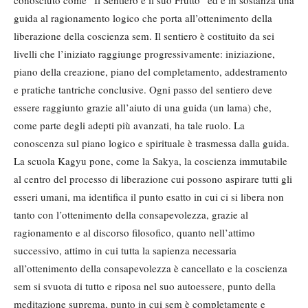
conosciuto come “Il Sentiero e il suo Frutto” ed è in sostanza una
guida al ragionamento logico che porta all’ottenimento della
liberazione della coscienza sem. Il sentiero è costituito da sei
livelli che l’iniziato raggiunge progressivamente: iniziazione,
piano della creazione, piano del completamento, addestramento
e pratiche tantriche conclusive. Ogni passo del sentiero deve
essere raggiunto grazie all’aiuto di una guida (un lama) che,
come parte degli adepti più avanzati, ha tale ruolo. La
conoscenza sul piano logico e spirituale è trasmessa dalla guida.
La scuola Kagyu pone, come la Sakya, la coscienza immutabile
al centro del processo di liberazione cui possono aspirare tutti gli
esseri umani, ma identifica il punto esatto in cui ci si libera non
tanto con l’ottenimento della consapevolezza, grazie al
ragionamento e al discorso filosofico, quanto nell’attimo
successivo, attimo in cui tutta la sapienza necessaria
all’ottenimento della consapevolezza è cancellato e la coscienza
sem si svuota di tutto e riposa nel suo autoessere, punto della
meditazione suprema, punto in cui sem è completamente e