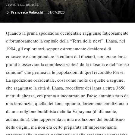
reprime duramente.
Di
Francesco Valacchi
-
31/07/2023
Quando la prima spedizione occidentale raggiunse faticosamente
e fortunosamente la capitale della “Terra delle nevi”, Lhasa, nel
1904, gli esploratori, seppur estremamente desiderosi di
conoscere e comprendere la cultura dei tibetani, non erano forse
pronti a osservare la complessa varietà della filosofia e del “senso
comune” che permeava le popolazioni di quel recondito Paese.
La spedizione occidentale, così come molte di quelle a seguire,
che raggiunse la città di Lhasa, roccaforte dei lama a circa 3650
metri di altezza, era pronta a incontrare un Paese amministrato da
una ierocrazia, quella dei lama appunto, fortemente condizionato
da una religione buddhista definita Vajrayana (di diamante,
adamantina), che rappresentava una evoluzione del buddhismo
delle origini, ma non era certo preparata all’impressionante
spessore delle venature tradizionali e delle credenze sciamaniche