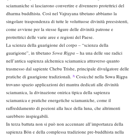
sciamaniche si lasciarono convertire e divennero protettrici del
dharma buddhista. Così nel Vajrayana tibetano abbiamo la
singolare traspondenza di tutte le voluttuose divinità preesistenti,
come avviene per la stesse figure delle divinità patrone e
protrettrici delle varie aree e regioni del Paese.
La scienza della guarigione del corpo – “scienza della
guarigione”, in tibetano
Sowa Rigpa
– ha una delle sue radici
nell’antica sapienza alchemica sciamanica attraverso quanto
trasmesso dal sapiente Chebu Trishe, principale divulgatore delle
pratiche di guarigione tradizionali.
Cosicché nella Sowa Rigpa
3)
trovano spazio applicazioni dei mantra dedicati alle divinità
sciamanica, la divinazione onirica tipica della sapienza
sciamanica e pratiche energetiche sciamaniche, come il
raffreddamento di pozioni alla luce della luna, che altrimenti
sarebbero inspiegabili.
In terza battuta non si può non accennare all’importanza della
sapienza Bön e della complessa tradizione pre-buddhista nella