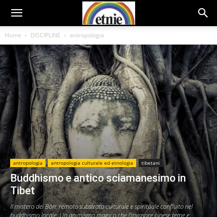
Home
DISCIPLINE
antropologia
antropologia
antropologia culturale ed etnologia
tibetani
Buddhismo e antico sciamanesimo in
Tibet
Il mistero dei Bön, remoto substrato culturale e spirituale confluito nel
buddhismo locale. Un animismo magico che l’invasore cinese teme e