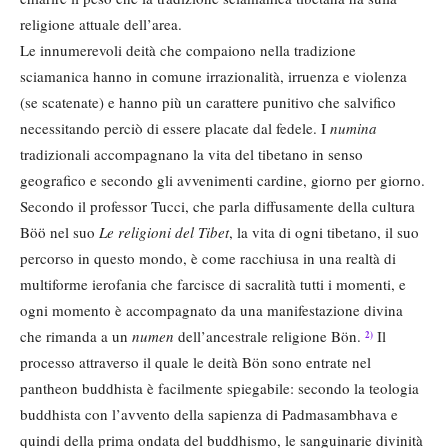
religione attuale dell’area.
Le innumerevoli deità che compaiono nella tradizione
sciamanica hanno in comune irrazionalità, irruenza e violenza
(se scatenate) e hanno più un carattere punitivo che salvifico
necessitando perciò di essere placate dal fedele. I
numina
tradizionali accompagnano la vita del tibetano in senso
geografico e secondo gli avvenimenti cardine, giorno per giorno.
Secondo il professor Tucci, che parla diffusamente della cultura
Böö nel suo
Le religioni del Tibet
, la vita di ogni tibetano, il suo
percorso in questo mondo, è come racchiusa in una realtà di
multiforme ierofania che farcisce di sacralità tutti i momenti, e
ogni momento è accompagnato da una manifestazione divina
che rimanda a un
numen
dell’ancestrale religione Bön.
Il
2)
processo attraverso il quale le deità Bön sono entrate nel
pantheon buddhista è facilmente spiegabile: secondo la teologia
buddhista con l’avvento della sapienza di Padmasambhava e
quindi della prima ondata del buddhismo, le sanguinarie divinità