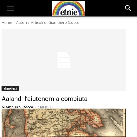
Home
Autori
Articoli di Giampiero Stocco
alandesi
Aaland. l’aiutonomia compiuta
Giampiero Stocco
-
23/08/1990