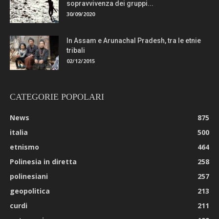
sopravvivenza dei gruppi...
30/09/2020
In Assam e Arunachal Pradesh, tra le etnie
tribali
02/12/2015
CATEGORIE POPOLARI
News
875
italia
500
etnismo
464
Polinesia in diretta
258
polinesiani
257
geopolitica
213
curdi
211