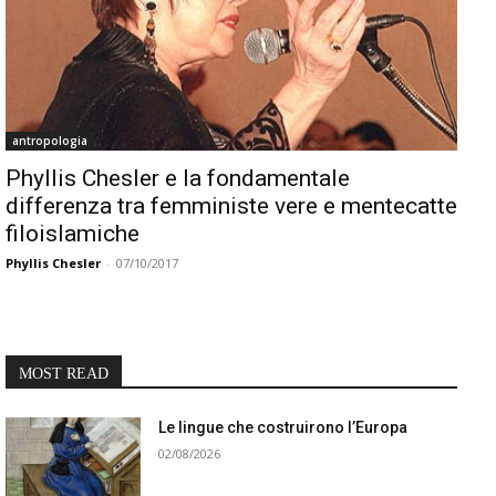
antropologia
Phyllis Chesler e la fondamentale
differenza tra femministe vere e mentecatte
filoislamiche
Phyllis Chesler
-
07/10/2017
MOST READ
Le lingue che costruirono l’Europa
02/08/2026