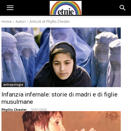
Home
Autori
Articoli di Phyllis Chesler
antropologia
Infanzia infernale: storie di madri e di figlie
musulmane
Phyllis Chesler
-
10/01/2020