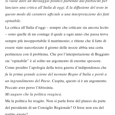
Si vuole dare un messaggio politico partendo dal plebiscito per
lanciare una critica all’Italia di oggi. E la diffusione del testo in
questo modo dà carattere ufficiale a una interpretazione dei fatti
opinabile.
La critica all’Italia d’oggi – sempre che criticare sia ancora lecito
– sono quelle di un coniuge il quale a ogni anno che passa trova
sempre più insopportabile il matrimonio; e ritiene che il fatto di
essere stato narcotizzato il giorno delle nozze abbia una certa
pertinenza con il problema. Che poi l’interpretazione di Beggiato
sia “opinabile” è al solito un argomento di enorme spessore.
Come peraltro l’apologia della terza guerra d’indipendenza che
fu la prima grande azione del neonato Regno d’Italia e portò a
un ingrandimento del Paese.
Caspita, questo sì è un argomento.
Peccato aver perso l’Abissinia.
Mi auguro che la politica reagisca.
Ma la politica
ha
reagito. Non si parla forse del plauso da parte
del presidente di un Consiglio Regionale? O forse non era del
partito giusto?