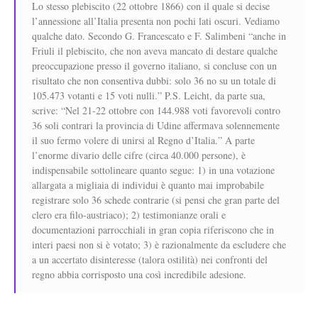
Lo stesso plebiscito (22 ottobre 1866) con il quale si decise
l’annessione all’Italia presenta non pochi lati oscuri. Vediamo
qualche dato. Secondo G. Francescato e F. Salimbeni “anche in
Friuli il plebiscito, che non aveva mancato di destare qualche
preoccupazione presso il governo italiano, si concluse con un
risultato che non consentiva dubbi: solo 36 no su un totale di
105.473 votanti e 15 voti nulli.” P.S. Leicht, da parte sua,
scrive: “Nel 21-22 ottobre con 144.988 voti favorevoli contro
36 soli contrari la provincia di Udine affermava solennemente
il suo fermo volere di unirsi al Regno d’Italia.” A parte
l’enorme divario delle cifre (circa 40.000 persone), è
indispensabile sottolineare quanto segue: 1) in una votazione
allargata a migliaia di individui è quanto mai improbabile
registrare solo 36 schede contrarie (si pensi che gran parte del
clero era filo-austriaco); 2) testimonianze orali e
documentazioni parrocchiali in gran copia riferiscono che in
interi paesi non si è votato; 3) è razionalmente da escludere che
a un accertato disinteresse (talora ostilità) nei confronti del
regno abbia corrisposto una così incredibile adesione.