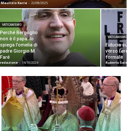
Maurizio Karra
-
22/08/2025
VATICANISMO
Perché Bergoglio
VATICANISMO
non è il papa: lo
spiega l’omelia di
Fiducia sup
padre Giorgio M.
verso l’eres
Faré
formale
redazione
-
14/10/2024
Roberto Salet