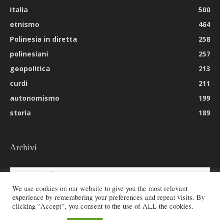
italia
500
etnismo
464
Polinesia in diretta
258
polinesiani
257
geopolitica
213
curdi
211
autonomismo
199
storia
189
Archivi
Archivi
We use cookies on our website to give you the most relevant
experience by remembering your preferences and repeat visits. By
clicking “Accept”, you consent to the use of ALL the cookies.