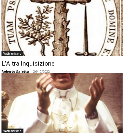
Vaticanismo
L’Altra Inquisizione
Roberto Saletta
-
26/10/2022
Vaticanismo