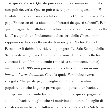
così, questo è cosà. Questo può ricevere la comunione, questo
non può riceverla. Questo può essere perdonato, questo no. È
terribile che questo sia accaduto a noi nella Chiesa. Grazie a Dio,
papa Francesco ci sta aiutando a liberarci da questi schemi”. Per
quanto riguarda i cattolici che si troveranno questo “custode della
fede” a capo di un fondamentale dicastero della Chiesa, non
sappiamo se la suddetta uscita di monsignor Victor Manuel
Fernández li debba fare ridere o piangere! La Sala Stampa della
Santa Sede nel giorno della presentazione del neo prefetto ha
elencato i suoi libri omettendo (non si sa se innocentemente)
un’opera del 1995 non più in stampa:
Guariscimi con la tua
bocca – L’arte del bacio
. Circa la quale Fernández aveva
spiegato: “In queste pagine voglio sintetizzare il sentimento
popolare, ciò che la gente prova quando pensa a un bacio, ciò
che sperimenta quando bacia […]. Spero che queste pagine vi
aiutino a baciare meglio, che vi motivino a liberare il meglio di
voi stessi in un bacio”. Tuttavia, come riportato da LifeSiteNews,