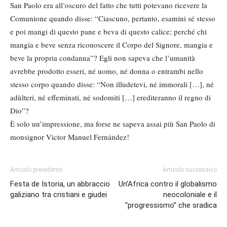
San Paolo era all’oscuro del fatto che tutti potevano ricevere la
Comunione quando disse: “Ciascuno, pertanto, esamini sé stesso
e poi mangi di questo pane e beva di questo calice; perché chi
mangia e beve senza riconoscere il Corpo del Signore, mangia e
beve la propria condanna”? Egli non sapeva che l’umanità
avrebbe prodotto esseri, né uomo, né donna o entrambi nello
stesso corpo quando disse: “Non illudetevi, né immorali […], né
adùlteri, né effeminati, né sodomiti […] erediteranno il regno di
Dio”?
È solo un’impressione, ma forse ne sapeva assai più San Paolo di
monsignor Victor Manuel Fernández!
Articolo precedente
Articolo successivo
Festa de Istoria, un abbraccio
Un’Africa contro il globalismo
galiziano tra cristiani e giudei
neocoloniale e il
“progressismo” che sradica