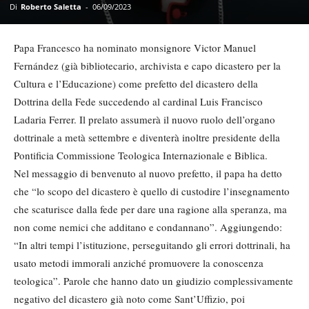
Di
Roberto Saletta
-
06/09/2023
Papa Francesco ha nominato monsignore Victor Manuel
Fernández (già bibliotecario, archivista e capo dicastero per la
Cultura e l’Educazione) come prefetto del dicastero della
Dottrina della Fede succedendo al cardinal Luis Francisco
Ladaria Ferrer. Il prelato assumerà il nuovo ruolo dell’organo
dottrinale a metà settembre e diventerà inoltre presidente della
Pontificia Commissione Teologica Internazionale e Biblica.
Nel messaggio di benvenuto al nuovo prefetto, il papa ha detto
che “lo scopo del dicastero è quello di custodire l’insegnamento
che scaturisce dalla fede per dare una ragione alla speranza, ma
non come nemici che additano e condannano”. Aggiungendo:
“In altri tempi l’istituzione, perseguitando gli errori dottrinali, ha
usato metodi immorali anziché promuovere la conoscenza
teologica”. Parole che hanno dato un giudizio complessivamente
negativo del dicastero già noto come Sant’Uffizio, poi