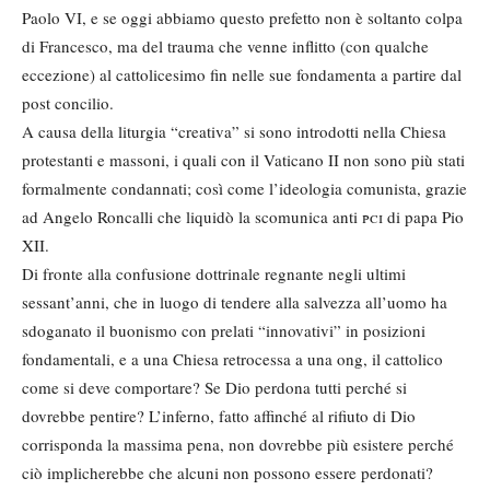
Paolo VI, e se oggi abbiamo questo prefetto non è soltanto colpa
di Francesco, ma del trauma che venne inflitto (con qualche
eccezione) al cattolicesimo fin nelle sue fondamenta a partire dal
post concilio.
A causa della liturgia “creativa” si sono introdotti nella Chiesa
protestanti e massoni, i quali con il Vaticano II non sono più stati
formalmente condannati; così come l’ideologia comunista, grazie
ad Angelo Roncalli che liquidò la scomunica anti
pci
di papa Pio
XII.
Di fronte alla confusione dottrinale regnante negli ultimi
sessant’anni, che in luogo di tendere alla salvezza all’uomo ha
sdoganato il buonismo con prelati “innovativi” in posizioni
fondamentali, e a una Chiesa retrocessa a una ong, il cattolico
come si deve comportare? Se Dio perdona tutti perché si
dovrebbe pentire? L’inferno, fatto affinché al rifiuto di Dio
corrisponda la massima pena, non dovrebbe più esistere perché
ciò implicherebbe che alcuni non possono essere perdonati?