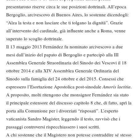
presentarono riserve circa le sue posizioni dottrinali. All’epoca
Bergoglio, arcivescovo di Buenos Aires, lo sostenne dicendogli:
“Alza la testa e non lasciare che ti tolgano la dignità”. Grazie
all’intervento del cardinale, già influente anche a Roma, venne
superato lo scoglio dottrinale.
Il 13 maggio 2013 Fernández fu nominato arcivescovo a due
mesi dall’inizio del papato di Bergoglio e partecipò alla III
Assemblea Generale Straordinaria del Sinodo dei Vescovi il 18
ottobre 2014 e alla XIV Assemblea Generale Ordinaria del
Sinodo sulla famiglia del 24 ottobre e del 2015. Consessi che
espressero l’Esortazione Apostolica post-sinodale
Amoris laetitia
.
A proposito, molti ritengono che monsignor Fernández sia stato
il principale estensore del discusso capitolo 8 che, di fatto, aprì la
porta alla Comunione per i divorziati “risposati”. L’esperto
vaticanista Sandro Magister, leggendo il testo, ravvisò che i
passaggi controversi rispecchiassero i suoi scritti.
A chi sostenne che il Magistero non potesse contraddire sé stesso