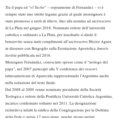
Tra il papa ed “
el Tucho
” – soprannome di Fernandez – vi è
sempre stato uno stretto legame grazie al quale monsignore è
stato promosso a ruoli di rilievo, fino alla nomina ad arcivescovo
di La Plata nel giugno 2018. Nominato rettore dell’università
cattolica e ordinario a La Plata, per insediarlo si diede il
benservito senza tanti complimenti all’arcivescovo Héctor Aguer,
in dissenso con Bergoglio sulla Esortazione Apostolica
Amoris
laetitia
pubblicata nel 2016.
Monsignor Fernández, conosciuto spesso come il “teologo del
papa”, nel 2007 partecipò alla V conferenza dei vescovi
latinoamericani di Aparecida rappresentando l’Argentina anche
nella redazione del testo finale.
Dal 2008 al 2009 venne nominato presidente della Società
Teologica e rettore della Pontificia Università Cattolica Argentina,
incarico confermato soltanto nel 2011. La designazione
richiedeva infatti la ratifica della Congregazione per la Dottrina
della Fede e arrivò 17 mesi dopo, poiché alcuni prelati