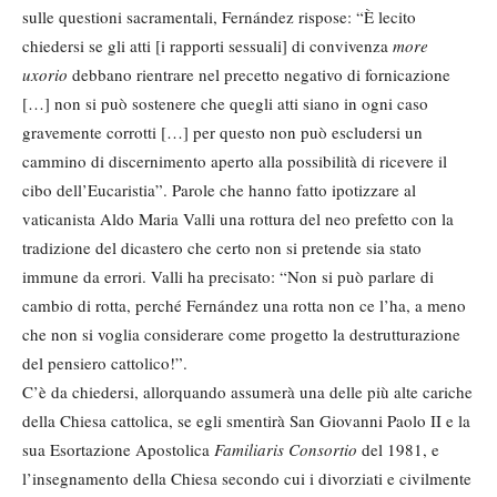
sulle questioni sacramentali, Fernández rispose: “È lecito
chiedersi se gli atti [i rapporti sessuali] di convivenza
more
uxorio
debbano rientrare nel precetto negativo di fornicazione
[…] non si può sostenere che quegli atti siano in ogni caso
gravemente corrotti […] per questo non può escludersi un
cammino di discernimento aperto alla possibilità di ricevere il
cibo dell’Eucaristia”. Parole che hanno fatto ipotizzare al
vaticanista Aldo Maria Valli una rottura del neo prefetto con la
tradizione del dicastero che certo non si pretende sia stato
immune da errori. Valli ha precisato: “Non si può parlare di
cambio di rotta, perché Fernández una rotta non ce l’ha, a meno
che non si voglia considerare come progetto la destrutturazione
del pensiero cattolico!”.
C’è da chiedersi, allorquando assumerà una delle più alte cariche
della Chiesa cattolica, se egli smentirà San Giovanni Paolo II e la
sua Esortazione Apostolica
Familiaris Consortio
del 1981, e
l’insegnamento della Chiesa secondo cui i divorziati e civilmente