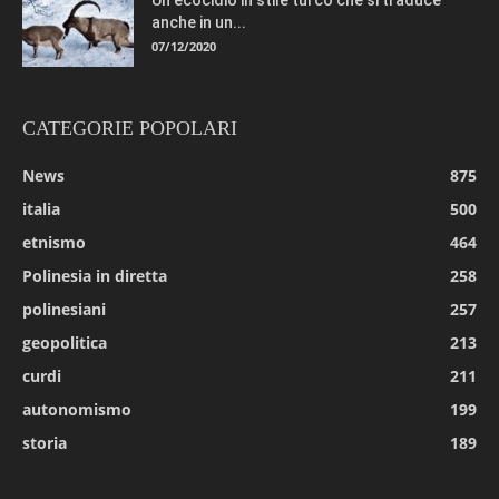
Un ecocidio in stile turco che si traduce
anche in un...
07/12/2020
CATEGORIE POPOLARI
News
875
italia
500
etnismo
464
Polinesia in diretta
258
polinesiani
257
geopolitica
213
curdi
211
autonomismo
199
storia
189