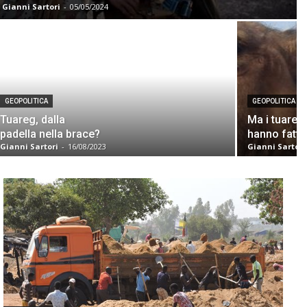
Gianni Sartori
-
05/05/2024
GEOPOLITICA
GEOPOLITICA
Tuareg, dalla
Ma i tuareg
padella nella brace?
hanno fatto
Gianni Sartori
-
16/08/2023
Gianni Sartori