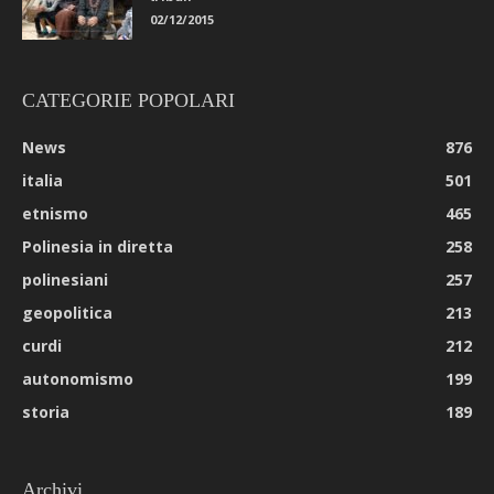
02/12/2015
CATEGORIE POPOLARI
News
876
italia
501
etnismo
465
Polinesia in diretta
258
polinesiani
257
geopolitica
213
curdi
212
autonomismo
199
storia
189
Archivi