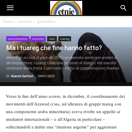
Home
etnismo
geopolitica
autonomismo
etnismo
mali
tuareg
Ma i tuareg che fine hanno fatto?
Mentre gli accordi di pace del 2015 con Bamako sembrano andare in
decomposizione, i tuareg rilanciano proposte di dialogo. Ma stavolta
sembrano avere fretta. E permane il rischio di contaminazioni jihadiste.
Di
Gianni Sartori
-
04/01/2023
Verso la fine dell’anno scorso, in dicembre, il coordinamento dei
movimenti dell’Azawad (
cma
, un’alleanza di gruppi tuareg con
una componente araba minoritaria) aveva rivolto un appello ai
mediatori internazionali – e all’Algeria in particolare –
sollecitandoli a indire una “riunione urgente” per aggiornare