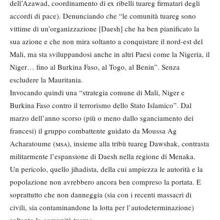
dell’Azawad, coordinamento di ex ribelli tuareg firmatari degli
accordi di pace). Denunciando che “le comunità tuareg sono
vittime di un’organizzazione [Daesh] che ha ben pianificato la
sua azione e che non mira soltanto a conquistare il nord-est del
Mali, ma sta sviluppandosi anche in altri Paesi come la Nigeria, il
Niger… fino al Burkina Faso, al Togo, al Benin”. Senza
escludere la Mauritania.
Invocando quindi una “strategia comune di Mali, Niger e
Burkina Faso contro il terrorismo dello Stato Islamico”. Dal
marzo dell’anno scorso (più o meno dallo sganciamento dei
francesi) il gruppo combattente guidato da Moussa Ag
Acharatoume (
msa
), insieme alla tribù tuareg Dawshak, contrasta
militarmente l’espansione di Daesh nella regione di Menaka.
Un pericolo, quello jihadista, della cui ampiezza le autorità e la
popolazione non avrebbero ancora ben compreso la portata. E
soprattutto che non danneggia (sia con i recenti massacri di
civili, sia contaminandone la lotta per l’autodeterminazione)