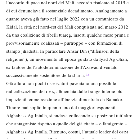
l’accordo di pace nel nord del Mali, accordo risalente al 2015 e
di cui denunciava il sostanziale decadimento. Analogamente a
quanto aveva già fatto nel luglio 2022 con un comunicato da
Kidal, la città nel nord-est del Mali conquistata nel marzo 2012
da una coalizione di ribelli tuareg, insorti qualche mese prima e
provvisoriamente coalizzati – purtroppo – con formazioni di
stampo jihadista. In particolare Ansar Din (“difensori della
religione”), un movimento all’epoca guidato da Iyad Ag Ghali,
ex fautore dell’autodeterminazione dell’Azawad diventato
successivamente sostenitore della sharia.
1)
Già allora non pochi osservatori paventano una possibile
radicalizzazione del
cma
, alimentata dalle frange interne più
impazienti, come reazione all’inerzia dimostrata da Bamako.
Timore mai sopito in quanto uno dei maggiori esponenti,
Alghabass Ag Intalla, si andava collocando su posizioni tutt’altro
che antagoniste rispetto a quelle del già citato – e famigerato –
Alghabass Ag Intalla. Ritenuto, costui, l’attuale leader del
gsim