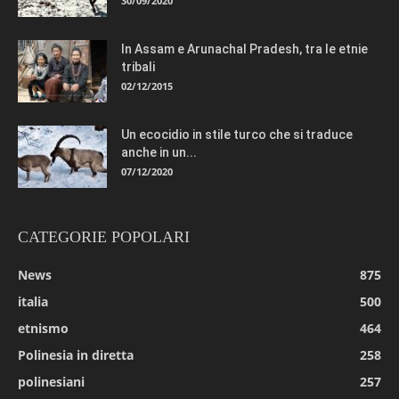
30/09/2020
In Assam e Arunachal Pradesh, tra le etnie
tribali
02/12/2015
Un ecocidio in stile turco che si traduce
anche in un...
07/12/2020
CATEGORIE POPOLARI
News
875
italia
500
etnismo
464
Polinesia in diretta
258
polinesiani
257