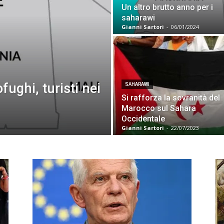
Un altro brutto anno per i
saharawi
Gianni Sartori
-
06/01/2024
ughi, turisti nei
SAHARAWI
Si rafforza la sovranità del
Marocco sul Sahara
Occidentale
Gianni Sartori
-
22/07/2023