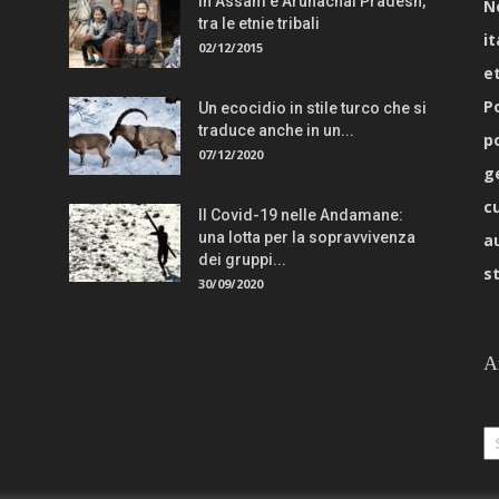
In Assam e Arunachal Pradesh,
N
tra le etnie tribali
it
02/12/2015
e
Po
Un ecocidio in stile turco che si
traduce anche in un...
p
07/12/2020
g
c
Il Covid-19 nelle Andamane:
una lotta per la sopravvivenza
a
dei gruppi...
s
30/09/2020
A
Ar