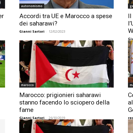
autonomismo
ge
er
Accordi tra UE e Marocco a spese
I
dei saharawi?
l
W
Gianni Sartori
-
12/02/2023
Gi
marocco
m
Marocco: prigionieri saharawi
C
stanno facendo lo sciopero della
a
fame
G
Gianni Sartori
-
26/10/2019
re