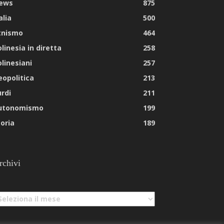
ews
875
alia
500
tnismo
464
linesia in diretta
258
olinesiani
257
eopolitica
213
urdi
211
utonomismo
199
toria
189
rchivi
chivi