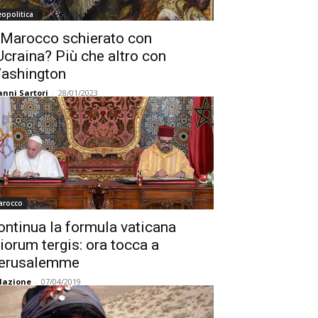
opolitica
l Marocco schierato con
’Ucraina? Più che altro con
ashington
anni Sartori
-
28/01/2023
arocco
ontinua la formula vaticana
liorum tergis: ora tocca a
erusalemme
dazione
-
07/04/2019