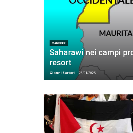
MAROCCO
Saharawi nei campi prof
resort
Gianni Sartori
-
28/01/2025