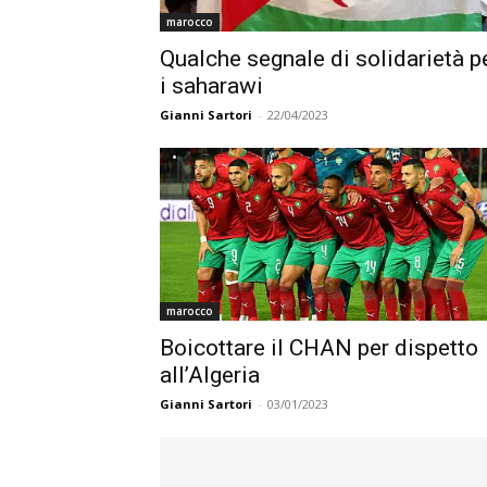
marocco
Qualche segnale di solidarietà p
i saharawi
Gianni Sartori
-
22/04/2023
marocco
Boicottare il CHAN per dispetto
all’Algeria
Gianni Sartori
-
03/01/2023