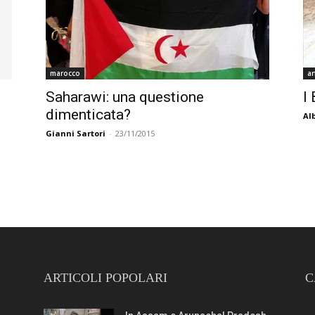
marocco
a
Saharawi: una questione
I
dimenticata?
Al
Gianni Sartori
-
23/11/2015
ARTICOLI POPOLARI
C