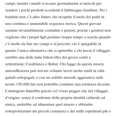
campi, mentre i mariti si recano giornalmente ai mercati per
vendere i pochi prodotti eccedenti il fabbisogno familiare. Per i
bambini non c’è altro futuro che ricoprire il ruolo dei padri in
una continua e immutabile sequenza storica. Questi giovani
saranno invariabilmente contadini o pastori, poiché i genitori non
vogliono che i propri figli perdano troppo tempo a scuola quando
c’è molto da fare nei campi o al pascolo; ciò è spiegabile in
quanto l’unica alternativa che si aprirebbe a chi lascia il villaggio
sarebbe una delle tante bidonvilles dei grossi centri a
settentrione: Casablanca o Rabat. Chi fugge da questa misera
autosufficienza può trovare soltanto lavori molto umili in città,
quindi sottopagati, e con un reddito mensile aggirantesi sulle
nostre 150.000 lire non potrebbe condurre una esistenza decente.
L’immigrato finirebbe perciò col vivere peggio che nel villaggio
d’origine: senza il confronto della propria identità culturale ed
etnica, andrebbe ad alimentare quel misero e abbrutito
sottoproletariato dei piccoli commerci e dei mille espedienti più o