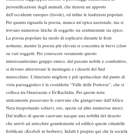
personificazione degli animali, che denota un apporto
dell’occidente europeo (favole), ed infine le tradizioni popolari.
Per quanto riguarda la poesia, manca un’epica nazionale, ma si
trovano numerose liriche di soggetto sia sentimentale sia epico.
La poesia popolare ha modo di esplicarsi durante le feste
notturne, mentre la poesia più elevata si concentra in brevi
izlam
su vari soggetti. Per conoscere veramente questo
interessantissimo gruppo etnico, dal passato nobile e combattivo,
si devono attraversare le montagne e i deserti del Sud
marocchino. L’itinerario migliore e più spettacolare dal punto di
vista paesaggistico è la cosiddetta “Valle delle Fortezze”, che si
colloca tra Ouarzazate e Er-Rachidia. Per queste terre
anticamente passavano le carovane che giungevano dall’Africa
Nera trasportando schiavi, oro, spezie ed altre numerose merci.
Dal traffico di queste carovane nacque una nobiltà del deserto
che arrivò ad arricchire grandemente ed edificò queste cittadelle
fortificate (
Kasbah
in berbero). Infatti è proprio qui che la società