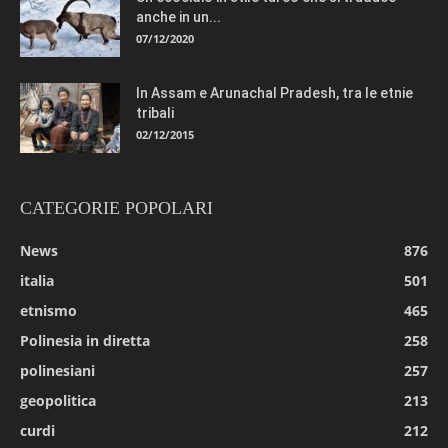
anche in un...
07/12/2020
In Assam e Arunachal Pradesh, tra le etnie
tribali
02/12/2015
CATEGORIE POPOLARI
News
876
italia
501
etnismo
465
Polinesia in diretta
258
polinesiani
257
geopolitica
213
curdi
212