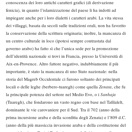
conoscenza dei loro antichi caratteri grafici (di derivazione
fenicia), in quanto l’islamizzazione del paese li ha indotti ad
impiegare anche per i loro dialetti i caratteri arabi. La vita stessa
dei villaggi, basata da secoli sulle tradizioni orali, non ha favorito
la conservazione della scrittura originaria; inoltre, la mancanza di
un centro culturale in loco (ipotesi sempre contrastata dal
governo arabo) ha fatto sì che l’unica sede per la promozione
dell’identità nazionale si trovi in Francia, presso la Università di
Aix-en-Provence. Altro fattore negativo, indubbiamente il più
importante, è stato la mancanza di uno Stato nazionale: nella
storia del Magreb Occidentale ci furono soltanto dei principati
locali o delle leghe (berbero-tuaregh) come quella
Zenata
, che fu
la principale potenza del settore nel Medio Evo, o i
Sanhaja
(Tuaregh), che fondarono un vasto regno con base nel Tafilalelt,
dominante le vie carovaniere per il Sud. Tra il 702 (anno della
prima incursione araba e della sconfitta degli Zenata) e l’809 d.C.
(anno della più massiccia invasione araba e della costituzione del