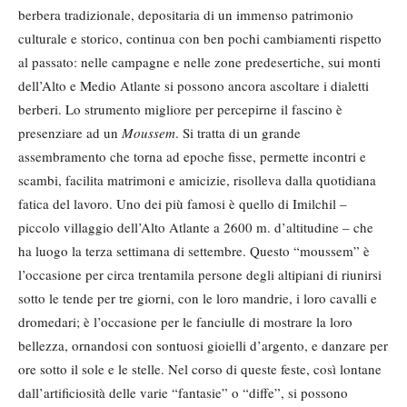
berbera tradizionale, depositaria di un immenso patrimonio
culturale e storico, continua con ben pochi cambiamenti rispetto
al passato: nelle campagne e nelle zone predesertiche, sui monti
dell’Alto e Medio Atlante si possono ancora ascoltare i dialetti
berberi. Lo strumento migliore per percepirne il fascino è
presenziare ad un
Moussem
. Si tratta di un grande
assembramento che torna ad epoche fisse, permette incontri e
scambi, facilita matrimoni e amicizie, risolleva dalla quotidiana
fatica del lavoro. Uno dei più famosi è quello di Imilchil –
piccolo villaggio dell’Alto Atlante a 2600 m. d’altitudine – che
ha luogo la terza settimana di settembre. Questo “moussem” è
l’occasione per circa trentamila persone degli altipiani di riunirsi
sotto le tende per tre giorni, con le loro mandrie, i loro cavalli e
dromedari; è l’occasione per le fanciulle di mostrare la loro
bellezza, ornandosi con sontuosi gioielli d’argento, e danzare per
ore sotto il sole e le stelle. Nel corso di queste feste, così lontane
dall’artificiosità delle varie “fantasie” o “diffe”, si possono