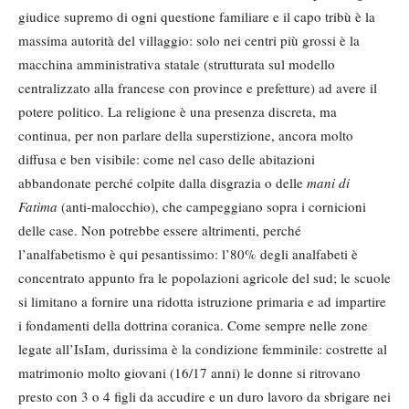
giudice supremo di ogni questione familiare e il capo tribù è la
massima autorità del villaggio: solo nei centri più grossi è la
macchina amministrativa statale (strutturata sul modello
centralizzato alla francese con province e prefetture) ad avere il
potere politico. La religione è una presenza discreta, ma
continua, per non parlare della superstizione, ancora molto
diffusa e ben visibile: come nel caso delle abitazioni
abbandonate perché colpite dalla disgrazia o delle
mani di
Fatima
(anti-malocchio), che campeggiano sopra i cornicioni
delle case. Non potrebbe essere altrimenti, perché
l’analfabetismo è qui pesantissimo: l’80% degli analfabeti è
concentrato appunto fra le popolazioni agricole del sud; le scuole
si limitano a fornire una ridotta istruzione primaria e ad impartire
i fondamenti della dottrina coranica. Come sempre nelle zone
legate all’IsIam, durissima è la condizione femminile: costrette al
matrimonio molto giovani (16/17 anni) le donne si ritrovano
presto con 3 o 4 figli da accudire e un duro lavoro da sbrigare nei