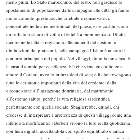
meno puliti. Lo Stato marocchino, del resto, non gradisce lo
spostamento di popolazione dalle campagne alle città, gli fanno
molto comodo queste sacche arretrate e conservatrici;
concentrate nelle aree meridionali del paese, esse costituiscono
un serbatoio sicuro di voti e di fedeltà a buon mercato. Difatti,
mentre nelle città si registrano allentamenti dei costumi e
diminuzioni dei praticanti, nelle campagne l’Islam è ancora il
conforto principale del popolo. Nei villaggi, dopo la moschea, è
la casa il tempio per eccellenza, è lì che viene custodito con
amore il Corano, avvolto in fazzoletti di seta; è lì che avvengono
tutte le cerimonie importanti della vita del credente: dalla
circoncisione all’iniziazione dottrinaria, dal matrimonio
all’estremo saluto, perché la vita religiosa si identifica
perfettamente con quella sociale. Sbaglierebbe, quindi, chi
credesse di interpretare l’arretratezza di questi villaggi come una
inferiorità mortificante: i Berberi vivono la loro realtà quotidiana
con fiera dignità, accettandola con spirito equilibrato e antica
saggezza; essa in fondo consente loro di non essere travolti dalla