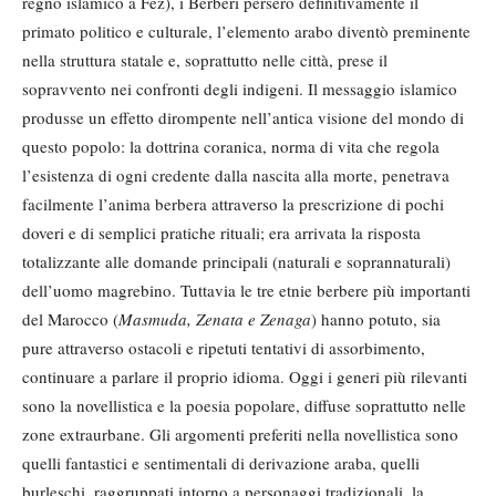
regno islamico a Fez), i Berberi persero definitivamente il
primato politico e culturale, l’elemento arabo diventò preminente
nella struttura statale e, soprattutto nelle città, prese il
sopravvento nei confronti degli indigeni. Il messaggio islamico
produsse un effetto dirompente nell’antica visione del mondo di
questo popolo: la dottrina coranica, norma di vita che regola
l’esistenza di ogni credente dalla nascita alla morte, penetrava
facilmente l’anima berbera attraverso la prescrizione di pochi
doveri e di semplici pratiche rituali; era arrivata la risposta
totalizzante alle domande principali (naturali e soprannaturali)
dell’uomo magrebino. Tuttavia le tre etnie berbere più importanti
del Marocco (
Masmuda, Zenata e Zenaga
) hanno potuto, sia
pure attraverso ostacoli e ripetuti tentativi di assorbimento,
continuare a parlare il proprio idioma. Oggi i generi più rilevanti
sono la novellistica e la poesia popolare, diffuse soprattutto nelle
zone extraurbane. Gli argomenti preferiti nella novellistica sono
quelli fantastici e sentimentali di derivazione araba, quelli
burleschi, raggruppati intorno a personaggi tradizionali, la