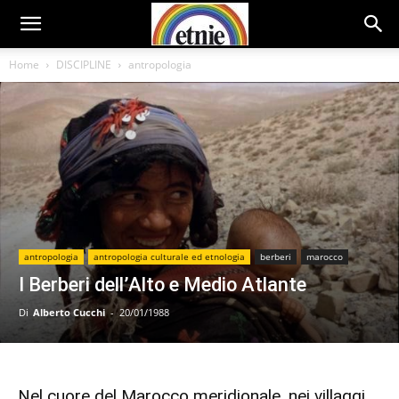
Home
DISCIPLINE
antropologia
antropologia
antropologia culturale ed etnologia
berberi
marocco
I Berberi dell’Alto e Medio Atlante
Di
Alberto Cucchi
-
20/01/1988
Nel cuore del Marocco meridionale, nei villaggi