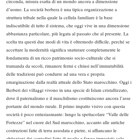
circonda, misura esatta di un mondo ancora a dimensione
d’uomo. La società berbera è una tipica organizzazione a
struttura tribale nella quale la cellula familiare è la base
indiscutibile di tutto il sistema, che oggi vive in una dimensione
abbastanza particolare, più legata al passato che al presente. La
scelta tra questi due modi di vita è oltremodo difficile, perché se
accettare la modernità significa snaturare completamente le
fondamenta di un ricco patrimonio socio-culturale che si
tramanda da secoli, rimanere fermi e chiusi nell’immutabilità
delle tradizioni può condurre ad una vera e propria
emarginazione dalla realtà attuale dello Stato marocchino. Oggi i
Berberi dei villaggi vivono in una specie di Islam cristallizzato,
dove il paternalismo e il maschilismo costituiscono ancora l’asse
portante del mondo rurale. Il primo impatto visivo con questa
società è poco entusiasmante: lungo la spettacolare “Valle delle
Fortezze” nel cuore del Sud marocchino, accanto alle antiche
costruzioni fatte di terra assodata e pietre, si affiancano le
abitazioni dei contadini fatte di paglia e fango impastati; solo