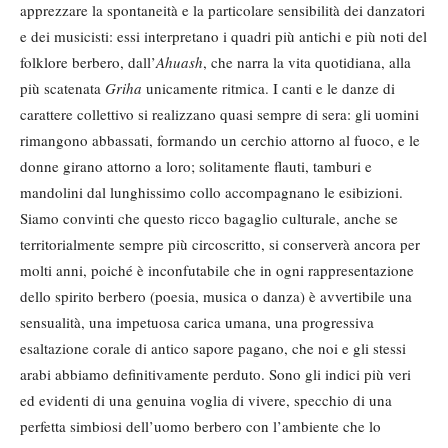
apprezzare la spontaneità e la particolare sensibilità dei danzatori
e dei musicisti: essi interpretano i quadri più antichi e più noti del
folklore berbero, dall’
Ahuash
, che narra la vita quotidiana, alla
più scatenata
Griha
unicamente ritmica. I canti e le danze di
carattere collettivo si realizzano quasi sempre di sera: gli uomini
rimangono abbassati, formando un cerchio attorno al fuoco, e le
donne girano attorno a loro; solitamente flauti, tamburi e
mandolini dal lunghissimo collo accompagnano le esibizioni.
Siamo convinti che questo ricco bagaglio culturale, anche se
territorialmente sempre più circoscritto, si conserverà ancora per
molti anni, poiché è inconfutabile che in ogni rappresentazione
dello spirito berbero (poesia, musica o danza) è avvertibile una
sensualità, una impetuosa carica umana, una progressiva
esaltazione corale di antico sapore pagano, che noi e gli stessi
arabi abbiamo definitivamente perduto. Sono gli indici più veri
ed evidenti di una genuina voglia di vivere, specchio di una
perfetta simbiosi dell’uomo berbero con l’ambiente che lo