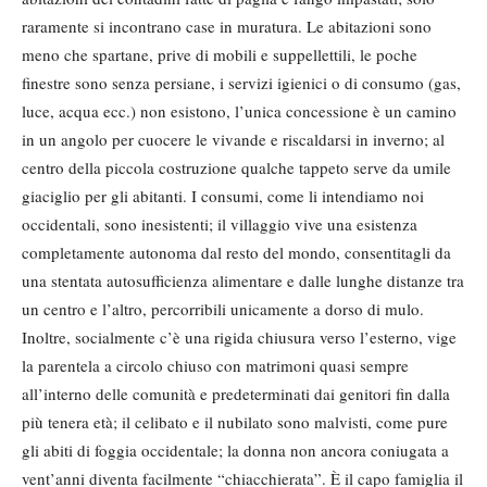
raramente si incontrano case in muratura. Le abitazioni sono
meno che spartane, prive di mobili e suppellettili, le poche
finestre sono senza persiane, i servizi igienici o di consumo (gas,
luce, acqua ecc.) non esistono, l’unica concessione è un camino
in un angolo per cuocere le vivande e riscaldarsi in inverno; al
centro della piccola costruzione qualche tappeto serve da umile
giaciglio per gli abitanti. I consumi, come li intendiamo noi
occidentali, sono inesistenti; il villaggio vive una esistenza
completamente autonoma dal resto del mondo, consentitagli da
una stentata autosufficienza alimentare e dalle lunghe distanze tra
un centro e l’altro, percorribili unicamente a dorso di mulo.
Inoltre, socialmente c’è una rigida chiusura verso l’esterno, vige
la parentela a circolo chiuso con matrimoni quasi sempre
all’interno delle comunità e predeterminati dai genitori fin dalla
più tenera età; il celibato e il nubilato sono malvisti, come pure
gli abiti di foggia occidentale; la donna non ancora coniugata a
vent’anni diventa facilmente “chiacchierata”. È il capo famiglia il