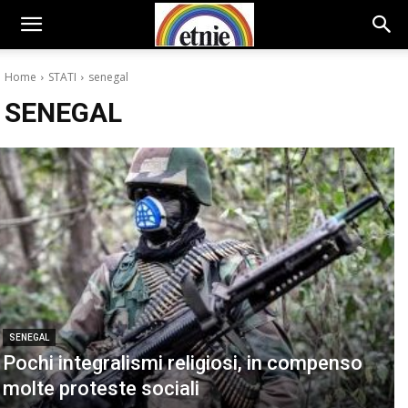
Home
STATI
senegal
SENEGAL
SENEGAL
Pochi integralismi religiosi, in compenso
molte proteste sociali