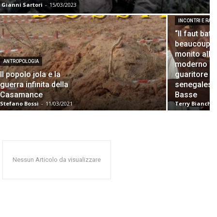
Gianni Sartori
-
15/03/2023
INCONTRI E RAC
“Il faut batai
beaucoup…”,
monito all
ANTROPOLOGIA
moderno de
Il popolo jola e la
guaritore
guerra infinita della
senegalese
Casamance
Basse
Stefano Bossi
-
11/03/2021
Terry Bianchi
Nessun Articolo da visualizzare