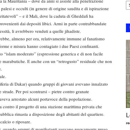
Ar
ra la Mauritania – dove da anni si assiste alla penetrazione
, palesi e occulti (in genere di origine saudita e di ispirazione
ritatevoli” – e il Mali, dove la caduta di Gheddafi ha
provenienti dai depositi libici. Armi in parte contrabbandate
essità, li avrebbero venduti a quelle jihadiste.
rebbe, almeno per ora, relativamente immune al fanatismo
e forme e misura hanno contagiato i due Paesi confinanti.
tto “islam moderato” (espressione generica e di non facile
nite marabutiche. E anche con un “retrogusto” residuale che non
e.
ale.
riferia di Dakar) quando gruppi di giovani avevano innalzato
strade. Per poi scontrarsi – pietre contro granate
 aveva arrestato alcuni portavoce della popolazione.
sta contro il progetto di una stazione marittima privata che
ubblica rimasta a disposizione degli abitanti del quartiere.
L
calcio o riposare.
re
rni, quando gruppi di manifestanti avevano nuovamente preso