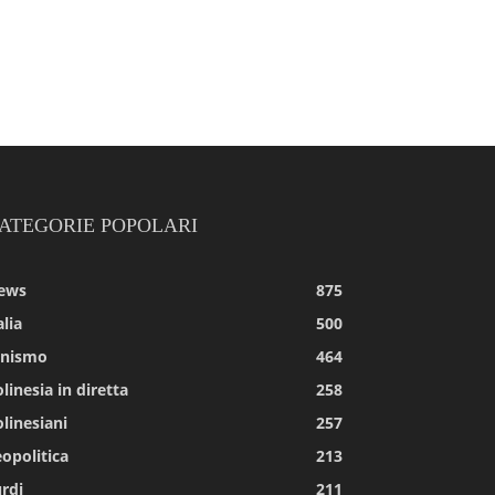
ATEGORIE POPOLARI
ews
875
alia
500
tnismo
464
linesia in diretta
258
linesiani
257
opolitica
213
rdi
211