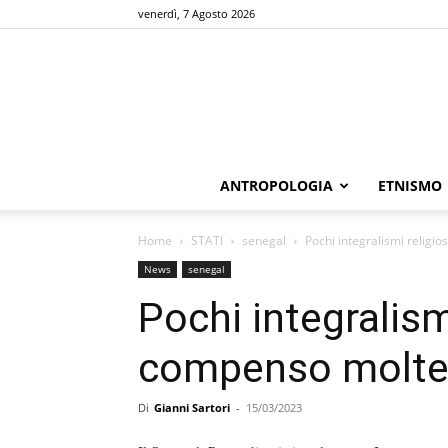
venerdì, 7 Agosto 2026
ANTROPOLOGIA
ETNISMO
Home
STATI
senegal
Pochi integralismi religio
News
senegal
Pochi integralismi
compenso molte 
Di
Gianni Sartori
-
15/03/2023