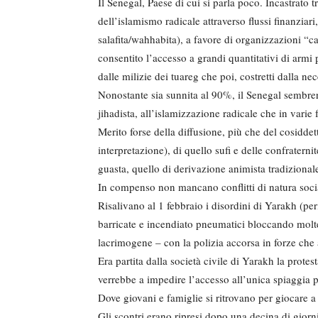
Il Senegal, Paese di cui si parla poco. Incastrato t
dell’islamismo radicale attraverso flussi finanziari
salafita/wahhabita), a favore di organizzazioni “ca
consentito l’accesso a grandi quantitativi di armi 
dalle milizie dei tuareg che poi, costretti dalla nec
Nonostante sia sunnita al 90%, il Senegal sembre
jihadista, all’islamizzazione radicale che in vari
Merito forse della diffusione, più che del cosidde
interpretazione), di quello sufi e delle confrater
guasta, quello di derivazione animista tradizional
In compenso non mancano conflitti di natura soci
Risalivano al 1 febbraio i disordini di Yarakh (pe
barricate e incendiato pneumatici bloccando molte 
lacrimogene – con la polizia accorsa in forze che
Era partita dalla società civile di Yarakh la prote
verrebbe a impedire l’accesso all’unica spiaggia p
Dove giovani e famiglie si ritrovano per giocare a 
Gli scontri erano ripresi dopo una decina di gio