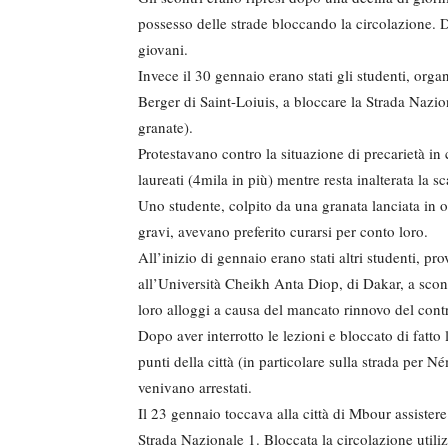
possesso delle strade bloccando la circolazione. D
giovani.
Invece il 30 gennaio erano stati gli studenti, org
Berger di Saint-Loiuis, a bloccare la Strada Nazio
granate).
Protestavano contro la situazione di precarietà in 
laureati (4mila in più) mentre resta inalterata la sc
Uno studente, colpito da una granata lanciata in or
gravi, avevano preferito curarsi per conto loro.
All’inizio di gennaio erano stati altri studenti, pro
all’Università Cheikh Anta Diop, di Dakar, a scont
loro alloggi a causa del mancato rinnovo del cont
Dopo aver interrotto le lezioni e bloccato di fatto 
punti della città (in particolare sulla strada per 
venivano arrestati.
Il 23 gennaio toccava alla città di Mbour assistere 
Strada Nazionale 1. Bloccata la circolazione utili