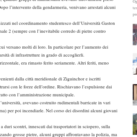
Og
opo l’intervento della gendarmeria, venivano arrestati alcuni
te
pr
anizzati nel coordinamento studentesco dell’Università Gaston
nale 2 (sempre con l’inevitabile corredo di pietre contro
cui versano molti di loro. In particolare per l’aumento dei
arsità di infrastrutture in grado di accoglierli.
izzontale, era rimasto ferito seriamente. Altri feriti, meno
venienti dalla città meridionale di Ziguinchor e iscritti
rarsi con le forze dell’ordine. Rischiavano l’espulsione dai
ratto con l’amministrazione municipale.
l’università, avevano costruito rudimentali barricate in vari
Néma) per poi incendiarle. Nel corso dei disordini alcuni giovani
a duri scontri, innescati dai trasportatori in sciopero, sulla
zzando grosse pietre, alcuni gruppi affrontavano la polizia, ma