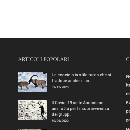
ARTICOLI POPOLARI
C
Un ecocidio in stile turco che si
N
traduce anche in un...
it
07/12/2020
e
Po
Il Covid-19 nelle Andamane:
una lotta per la sopravvivenza
po
dei gruppi...
ge
30/09/2020
cu