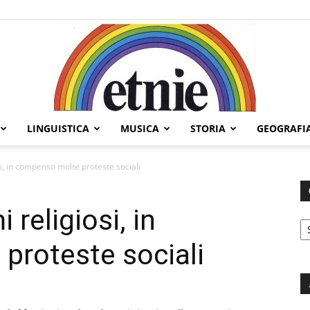
LINGUISTICA
MUSICA
STORIA
GEOGRAFI
Etnie
si, in compenso molte proteste sociali
 religiosi, in
C
proteste sociali