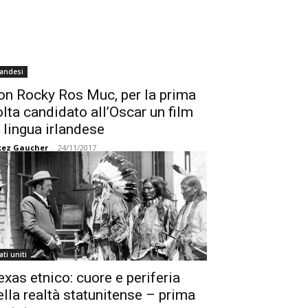
landesi
on Rocky Ros Muc, per la prima
olta candidato all’Oscar un film
n lingua irlandese
kez Gaucher
-
24/11/2017
ati uniti
exas etnico: cuore e periferia
ella realtà statunitense – prima