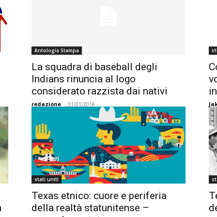
Antologia Stampa
ir
La squadra di baseball degli
C
Indians rinuncia al logo
v
considerato razzista dai nativi
i
redazione
-
31/01/2018
Ja
stati uniti
st
Texas etnico: cuore e periferia
T
m
della realtà statunitense –
d