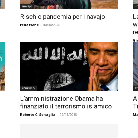
navajo
li
Rischio pandemia per i navajo
L
w
redazione
-
04/04/2020
r
Gi
etnismo
st
L’amministrazione Obama ha
Al
finanziato il terrorismo islamico
T
Roberto C. Sonaglia
-
01/11/2018
Ma