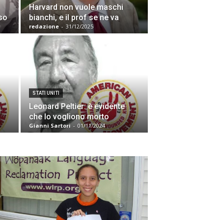
Harvard non vuole maschi
sso
bianchi, e il prof se ne va
redazione
-
31/12/2025
STATI UNITI
Leonard Peltier: è evidente
che lo vogliono morto
Gianni Sartori
-
01/11/2024