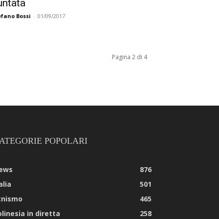
untata
efano Bossi
-
01/09/2017
Pagina 2 di 4
ATEGORIE POPOLARI
ews
876
alia
501
tnismo
465
linesia in diretta
258