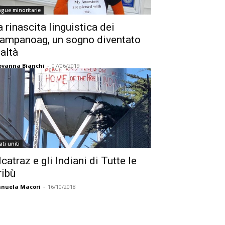
ngue minoritarie
a rinascita linguistica dei
ampanoag, un sogno diventato
ealtà
ovanna Bianchi
-
07/06/2019
ati uniti
catraz e gli Indiani di Tutte le
ribù
nuela Macori
-
16/10/2018