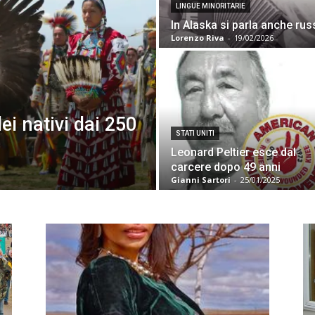
LINGUE MINORITARIE
In Alaska si parla anche ru
Lorenzo Riva
-
19/02/2026
ei nativi dai 250
STATI UNITI
Leonard Peltier esce dal
carcere dopo 49 anni
Gianni Sartori
-
25/01/2025