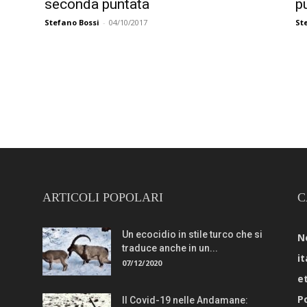
seconda puntata
p
Stefano Bossi
-
04/10/2017
St
ARTICOLI POPOLARI
C
Un ecocidio in stile turco che si
N
traduce anche in un...
it
07/12/2020
e
Po
Il Covid-19 nelle Andamane: