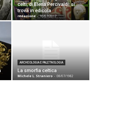
celti, di Elena Percivaldi: si
trova in edicola
redazione
-
10/07/2017
ARCHEOLOGIA E PALETNOLOGIA
a
La smorfia celtica
Michele L. Straniero
-
08/07/1982