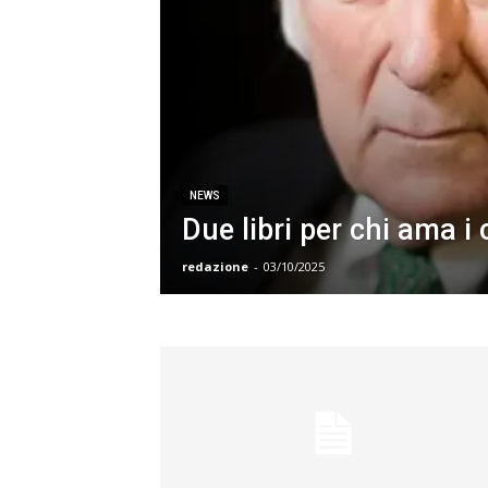
NEWS
Due libri per chi ama i c
redazione
-
03/10/2025