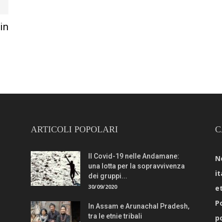
 in
ARTICOLI POPOLARI
C
Il Covid-19 nelle Andamane:
N
una lotta per la sopravvivenza
it
dei gruppi...
30/09/2020
e
Po
In Assam e Arunachal Pradesh,
tra le etnie tribali
p