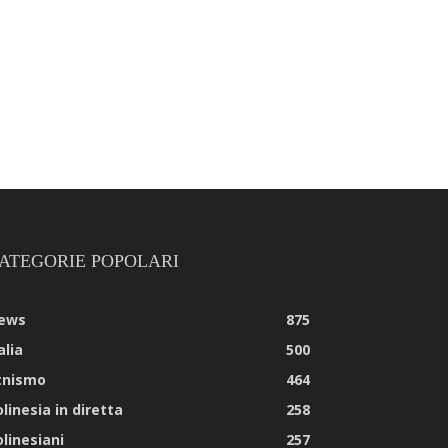
ATEGORIE POPOLARI
ews
875
alia
500
tnismo
464
linesia in diretta
258
olinesiani
257