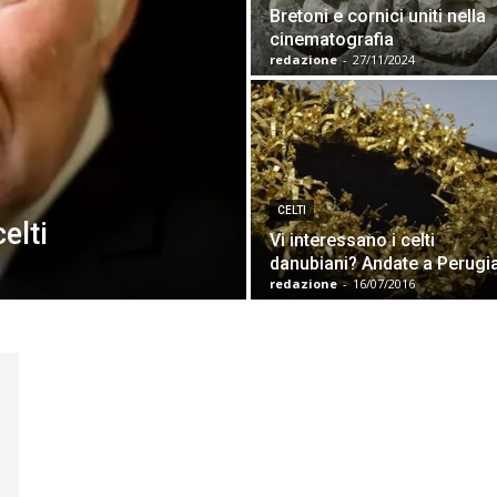
Bretoni e cornici uniti nella
cinematografia
redazione
-
27/11/2024
CELTI
elti
Vi interessano i celti
danubiani? Andate a Perugi
redazione
-
16/07/2016