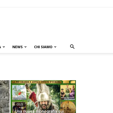
A
NEWS
CHI SIAMO
CELTI
Una nuova monografia sui