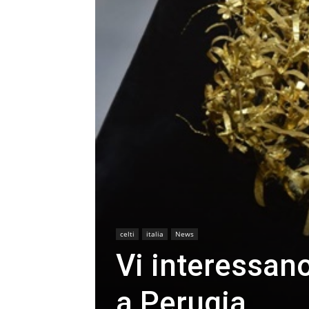
celti
italia
News
Vi interessano
a Perugia