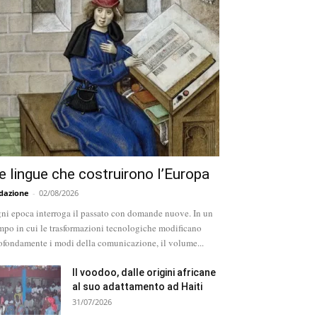
e lingue che costruirono l’Europa
dazione
-
02/08/2026
ni epoca interroga il passato con domande nuove. In un
mpo in cui le trasformazioni tecnologiche modificano
ofondamente i modi della comunicazione, il volume...
Il voodoo, dalle origini africane
al suo adattamento ad Haiti
31/07/2026