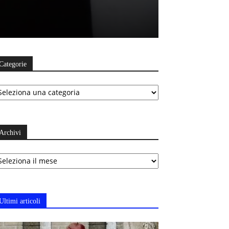
Categorie
ategorie
Archivi
chivi
Ultimi articoli