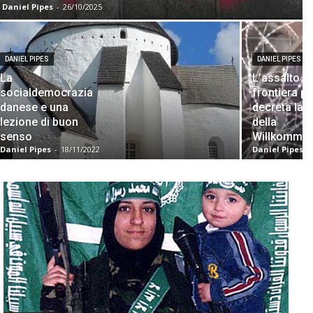
Daniel Pipes
-
26/10/2025
DANIEL PIPES
DANIEL PIPES
La
L’assalto al
socialdemocrazia
frontiera p
danese e una
decreta la 
lezione di buon
della
senso
Willkommen
Daniel Pipes
-
18/11/2022
Daniel Pipes
-