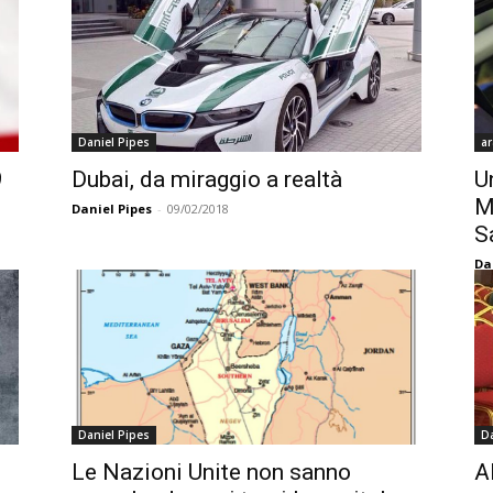
Daniel Pipes
ar
9
Dubai, da miraggio a realtà
U
M
Daniel Pipes
-
09/02/2018
S
Da
Daniel Pipes
Da
Le Nazioni Unite non sanno
A