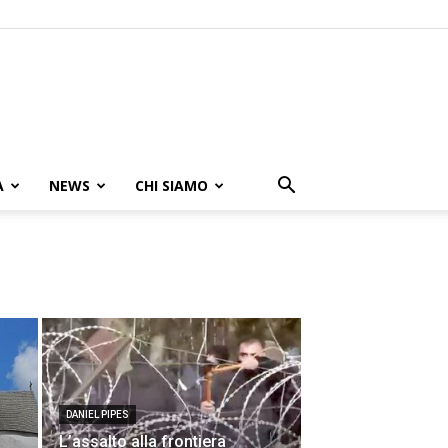
A
NEWS
CHI SIAMO
DANIEL PIPES
L’assalto alla frontiera