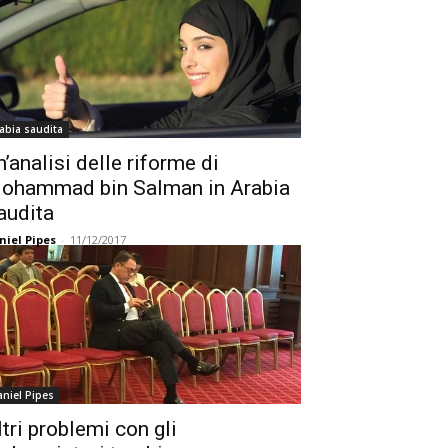
abia saudita
n’analisi delle riforme di
ohammad bin Salman in Arabia
audita
niel Pipes
-
11/12/2017
niel Pipes
ltri problemi con gli