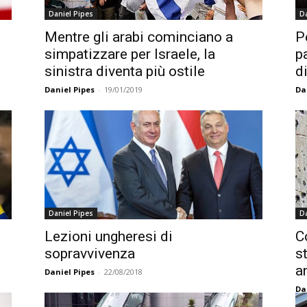
Daniel Pipes
Da
Mentre gli arabi cominciano a
P
simpatizzare per Israele, la
p
sinistra diventa più ostile
d
Daniel Pipes
-
19/01/2019
Da
Daniel Pipes
Da
Lezioni ungheresi di
C
sopravvivenza
s
a
Daniel Pipes
-
22/08/2018
Da