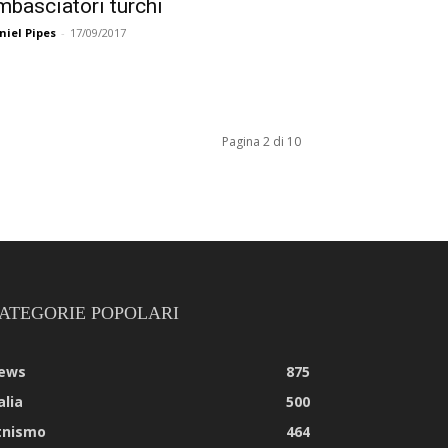
mbasciatori turchi
niel Pipes
-
17/09/2017
Pagina 2 di 10
ATEGORIE POPOLARI
ews
875
alia
500
tnismo
464