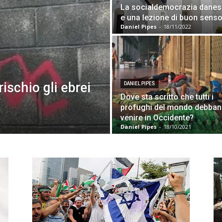
La socialdemocrazia danes
e una lezione di buon sens
Daniel Pipes
-
18/11/2022
ischio gli ebrei
DANIEL PIPES
Dove sta scritto che tutti i
profughi del mondo debba
venire in Occidente?
Daniel Pipes
-
18/10/2021