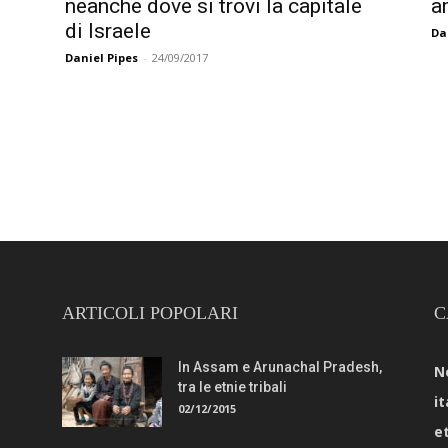
neanche dove si trovi la capitale
a
di Israele
Da
Daniel Pipes
-
24/09/2017
ARTICOLI POPOLARI
C
In Assam e Arunachal Pradesh,
N
tra le etnie tribali
it
02/12/2015
e