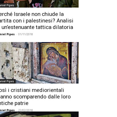
niel Pipes
erché Israele non chiude la
artita con i palestinesi? Analisi
i un’estenuante tattica dilatoria
niel Pipes
-
01/11/2018
niel Pipes
osì i cristiani mediorientali
tanno scomparendo dalle loro
ntiche patrie
niel Pipes
-
22/02/2018