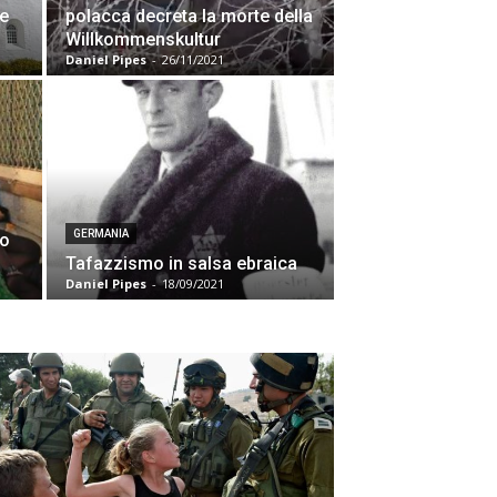
e
polacca decreta la morte della
o
Willkommenskultur
Daniel Pipes
-
26/11/2021
GERMANIA
no
Tafazzismo in salsa ebraica
Daniel Pipes
-
18/09/2021