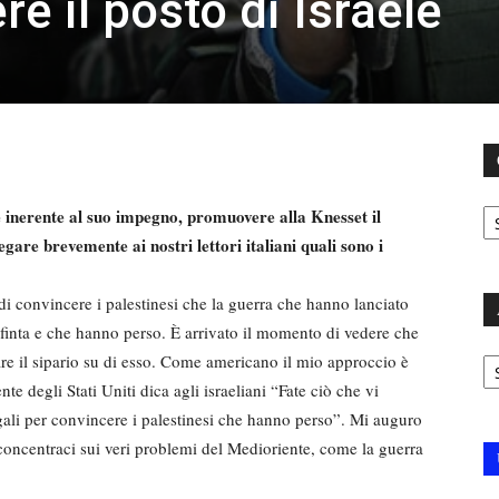
e il posto di Israele
C
è inerente al suo impegno, promuovere alla Knesset il
iegare brevemente ai nostri lettori italiani quali sono i
di convincere i palestinesi che la guerra che hanno lanciato
è finta e che hanno perso. È arrivato il momento di vedere che
Ar
lare il sipario su di esso. Come americano il mio approccio è
nte degli Stati Uniti dica agli israeliani “Fate ciò che vi
legali per convincere i palestinesi che hanno perso”. Mi auguro
 concentraci sui veri problemi del Medioriente, come la guerra