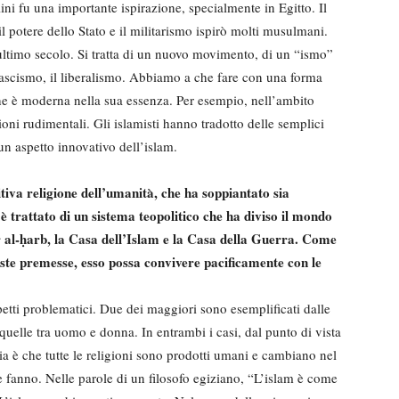
ini fu una importante ispirazione, specialmente in Egitto. Il
il potere dello Stato e il militarismo ispirò molti musulmani.
’ultimo secolo. Si tratta di un nuovo movimento, di un “ismo”
 fascismo, il liberalismo. Abbiamo a che fare con una forma
he è moderna nella sua essenza. Per esempio, nell’ambito
ni rudimentali. Gli islamisti hanno tradotto delle semplici
 un aspetto innovativo dell’islam.
tiva religione dell’umanità, che ha soppiantato sia
è trattato di un sistema teopolitico che ha diviso il mondo
Dār al-ḥarb, la Casa dell’Islam e la Casa della Guerra. Come
ste premesse, esso possa convivere pacificamente con le
etti problematici. Due dei maggiori sono esemplificati dalle
uelle tra uomo e donna. In entrambi i casi, dal punto di vista
ia è che tutte le religioni sono prodotti umani e cambiano nel
 fanno. Nelle parole di un filosofo egiziano, “L’islam è come