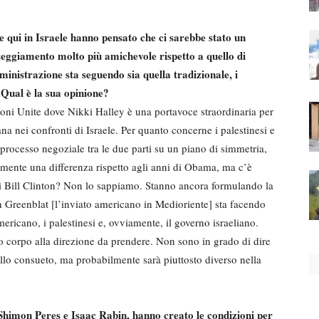
 qui in Israele hanno pensato che ci sarebbe stato un
eggiamento molto più amichevole rispetto a quello di
nistrazione sta seguendo sia quella tradizionale, i
. Qual è la sua opinione?
oni Unite dove Nikki Halley è una portavoce straordinaria per
a nei confronti di Israele. Per quanto concerne i palestinesi e
o processo negoziale tra le due parti su un piano di simmetria,
amente una differenza rispetto agli anni di Obama, ma c’è
di Bill Clinton? Non lo sappiamo. Stanno ancora formulando la
n Greenblat [l’inviato americano in Medioriente] sta facendo
ericano, i palestinesi e, ovviamente, il governo israeliano.
o corpo alla direzione da prendere. Non sono in grado di dire
uello consueto, ma probabilmente sarà piuttosto diverso nella
a Shimon Peres e Isaac Rabin, hanno creato le condizioni per