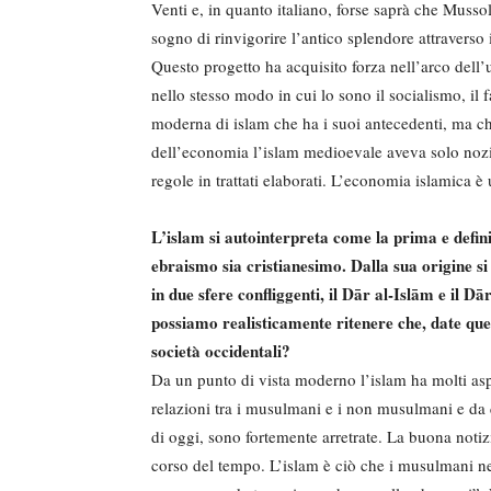
Venti e, in quanto italiano, forse saprà che Mussol
sogno di rinvigorire l’antico splendore attraverso 
Questo progetto ha acquisito forza nell’arco dell
nello stesso modo in cui lo sono il socialismo, il
moderna di islam che ha i suoi antecedenti, ma c
dell’economia l’islam medioevale aveva solo nozio
regole in trattati elaborati. L’economia islamica è
L’islam si autointerpreta come la prima e defini
ebraismo sia cristianesimo. Dalla sua origine si 
in due sfere confliggenti, il Dār al-Islām e il 
possiamo realisticamente ritenere che, date que
società occidentali?
Da un punto di vista moderno l’islam ha molti asp
relazioni tra i musulmani e i non musulmani e da q
di oggi, sono fortemente arretrate. La buona notiz
corso del tempo. L’islam è ciò che i musulmani ne