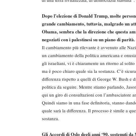
di una terra rivitalizzata, di democrazia stabilita”.
Dopo l’elezione di Donald Trump, molte persone
grande cambiamento, tuttavia, malgrado un att
Obama, sembra che la direzione che questa ammi
negoziati con i palestinesi su un piano di parità
Il cambiamento più rilevante è avvenuto alle Nazi
un cambiamento della politica americana e onusian
gli israeliani, vi è chiaramente un ritorno al solit
ma è poco chiaro quale sia la sostanza. C’è sicur
differenza rispetto a quelli di George W. Bush e 
politica da seguire. Mentre stiamo parlando, Jaso
qui un giro di consultazioni con l’ambasciatore am
Quindi siamo in una fase definitoria, stanno dand
quale sarà la differenza. Il processo è simile a q
sostanza.
Gli Accordi di Oslo degli anni ‘90, sostenuti d