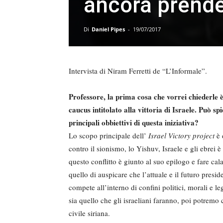
ancora prender
Di
Daniel Pipes
-
19/07/2017
Intervista di Niram Ferretti de “L’Informale”.
Professore, la prima cosa che vorrei chiederle 
caucus intitolato alla vittoria di Israele. Può sp
principali obbiettivi di questa iniziativa?
Lo scopo principale dell’
Israel Victory project
è 
contro il sionismo, lo Yishuv, Israele e gli ebrei 
questo conflitto è giunto al suo epilogo e fare ca
quello di auspicare che l’attuale e il futuro preside
compete all’interno di confini politici, morali e 
sia quello che gli israeliani faranno, poi potremo
civile siriana.