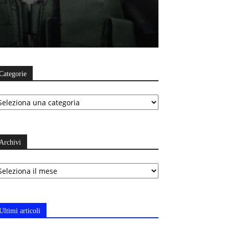
Categorie
ategorie
Archivi
chivi
Ultimi articoli