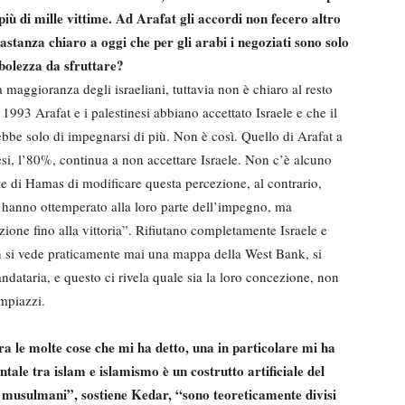
più di mille vittime. Ad Arafat gli accordi non fecero altro
stanza chiaro a oggi che per gli arabi i negoziati sono solo
bolezza da sfruttare?
a maggioranza degli israeliani, tuttavia non è chiaro al resto
993 Arafat e i palestinesi abbiano accettato Israele e che il
erebbe solo di impegnarsi di più. Non è così. Quello di Arafat a
si, l’80%, continua a non accettare Israele. Non c’è alcuno
rte di Hamas di modificare questa percezione, al contrario,
on hanno ottemperato alla loro parte dell’impegno, ma
uzione fino alla vittoria”. Rifiutano completamente Israele e
on si vede praticamente mai una mappa della West Bank, si
ataria, e questo ci rivela quale sia la loro concezione, non
impiazzi.
a le molte cose che mi ha detto, una in particolare mi ha
ntale tra islam e islamismo è un costrutto artificiale del
 musulmani”, sostiene Kedar, “sono teoreticamente divisi