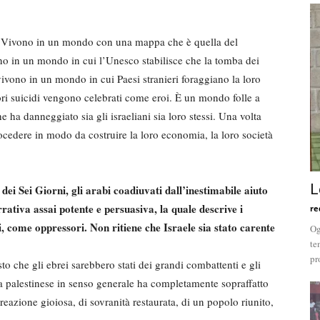
. Vivono in un mondo con una mappa che è quella del
no in un mondo in cui l’Unesco stabilisce che la tomba dei
 vivono in un mondo in cui Paesi stranieri foraggiano la loro
ri suicidi vengono celebrati come eroi. È un mondo folle a
e ha danneggiato sia gli israeliani sia loro stessi. Una volta
ocedere in modo da costruire la loro economia, la loro società
L
dei Sei Giorni, gli arabi coadiuvati dall’inestimabile aiuto
rrativa assai potente e persuasiva, la quale descrive i
re
ani, come oppressori. Non ritiene che Israele sia stato carente
Og
te
pr
o che gli ebrei sarebbero stati dei grandi combattenti e gli
sta palestinese in senso generale ha completamente sopraffatto
creazione gioiosa, di sovranità restaurata, di un popolo riunito,