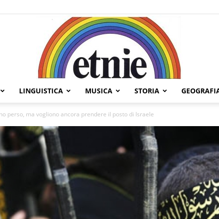
LINGUISTICA
MUSICA
STORIA
GEOGRAFI
Etnie
nno perso, ma vogliono ancora prendere il posto di Israele