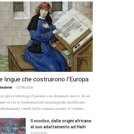
e lingue che costruirono l’Europa
dazione
-
02/08/2026
ni epoca interroga il passato con domande nuove. In un
mpo in cui le trasformazioni tecnologiche modificano
ofondamente i modi della comunicazione, il volume...
Il voodoo, dalle origini africane
al suo adattamento ad Haiti
31/07/2026