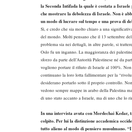
la Seconda Intifada la quale è costata a Israele 
che mostrare la debolezza di Israele. Non è abba
un modo di lucrare sul tempo e una prova di de
Sì, e credo che sia molto chiaro a una significativ
del mondo. Molti pensano che il 13 settembre del 1
problema sia nei dettagli, in altre parole, si tratt
Oslo fu un inganno. La maggioranza dei palestine
sforzo da parte dell’Autorità Palestinese né da pa
vogliono portare il rifiuto di Israele al 100%. N
continuano la loro lotta fallimentare per la “rivol
desiderano portarlo sotto il proprio controllo. N
vedono sempre mappe in arabo della Palestina mand
di uno stato accanto a Israele, ma di uno che lo r
In una intervista avuta con Mordechai Kedar, tr
colpito. Per lui la distinzione accademica occide
tutto alieno al modo di pensiero musulmano. “I