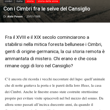
cimbri
italia
storia
storia delle etnie
Con i Cimbri fra le selve del Cansiglio
Di
Aldo Pavan
-
20/01/1988
Fra il XVIII e il XIX secolo cominciarono a
stabilirsi nella mitica foresta bellunese i Cimbri,
genti di origine germanica, la cui storia remota è
ammantata di mistero. Chi erano e che cosa
rimane oggi di loro nel Cansiglio?
C’è ancora chi ricorda i vecchi raccontare del lupo: quell’animale
che di notte grattava la porta e le pareti della loro
Haus
, la casa
dei Cimbri. Anche le finestre erano state costruite strettissime
proprio per evitare visite spiacevoli nel bel mezzo del sonno. Da
allora sono passati all’incirca duecento anni, da quando il