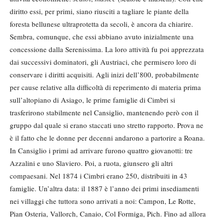
diritto essi, per primi, siano riusciti a tagliare le piante della
foresta bellunese ultraprotetta da secoli, è ancora da chiarire.
Sembra, comunque, che essi abbiano avuto inizialmente una
concessione dalla Serenissima. La loro attività fu poi apprezzata
dai successivi dominatori, gli Austriaci, che permisero loro di
conservare i diritti acquisiti. Agli inizi dell’800, probabilmente
per cause relative alla difficoltà di reperimento di materia prima
sull’altopiano di Asiago, le prime famiglie di Cimbri si
trasferirono stabilmente nel Cansiglio, mantenendo però con il
gruppo dal quale si erano staccati uno stretto rapporto. Prova ne
è il fatto che le donne per decenni andarono a partorire a Roana.
In Cansiglio i primi ad arrivare furono quattro giovanotti: tre
Azzalini e uno Slaviero. Poi, a ruota, giunsero gli altri
compaesani. Nel 1874 i Cimbri erano 250, distribuiti in 43
famiglie. Un’altra data: il 1887 è l’anno dei primi insediamenti
nei villaggi che tuttora sono arrivati a noi: Campon, Le Rotte,
Pian Osteria, Vallorch, Canaio, Col Formiga, Pich. Fino ad allora