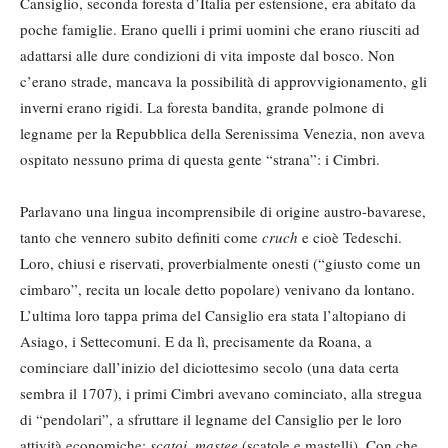
Cansiglio, seconda foresta d’Italia per estensione, era abitato da
poche famiglie. Erano quelli i primi uomini che erano riusciti ad
adattarsi alle dure condizioni di vita imposte dal bosco. Non
c’erano strade, mancava la possibilità di approvvigionamento, gli
inverni erano rigidi. La foresta bandita, grande polmone di
legname per la Repubblica della Serenissima Venezia, non aveva
ospitato nessuno prima di questa gente “strana”: i Cimbri.
Parlavano una lingua incomprensibile di origine austro-bavarese,
tanto che vennero subito definiti come
cruch
e cioè Tedeschi.
Loro, chiusi e riservati, proverbialmente onesti (“giusto come un
cimbaro”, recita un locale detto popolare) venivano da lontano.
L’ultima loro tappa prima del Cansiglio era stata l’altopiano di
Asiago, i Settecomuni. E da lì, precisamente da Roana, a
cominciare dall’inizio del diciottesimo secolo (una data certa
sembra il 1707), i primi Cimbri avevano cominciato, alla stregua
di “pendolari”, a sfruttare il legname del Cansiglio per le loro
attività economiche:
scatoi
,
mastee
(scatole e mastelli). Con che