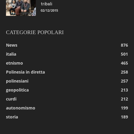
tribali
02/12/2015
CATEGORIE POPOLARI
News
876
italia
501
etnismo
465
Polinesia in diretta
258
polinesiani
257
geopolitica
213
curdi
212
autonomismo
199
storia
189