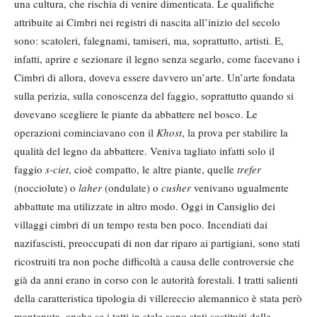
una cultura, che rischia di venire dimenticata. Le qualifiche
attribuite ai Cimbri nei registri di nascita all’inizio del secolo
sono: scatoleri, falegnami, tamiseri, ma, soprattutto, artisti. E,
infatti, aprire e sezionare il legno senza segarlo, come facevano i
Cimbri di allora, doveva essere davvero un’arte. Un’arte fondata
sulla perizia, sulla conoscenza del faggio, soprattutto quando si
dovevano scegliere le piante da abbattere nel bosco. Le
operazioni cominciavano con il
Khost
, la prova per stabilire la
qualità del legno da abbattere. Veniva tagliato infatti solo il
faggio
s-ciet
, cioè compatto, le altre piante, quelle
trefer
(nocciolute) o
laher
(ondulate) o
cusher
venivano ugualmente
abbattute ma utilizzate in altro modo. Oggi in Cansiglio dei
villaggi cimbri di un tempo resta ben poco. Incendiati dai
nazifascisti, preoccupati di non dar riparo ai partigiani, sono stati
ricostruiti tra non poche difficoltà a causa delle controversie che
già da anni erano in corso con le autorità forestali. I tratti salienti
della caratteristica tipologia di villereccio alemannico è stata però
mantenuta, anche se i tetti in stele sono stati sostituiti dalle