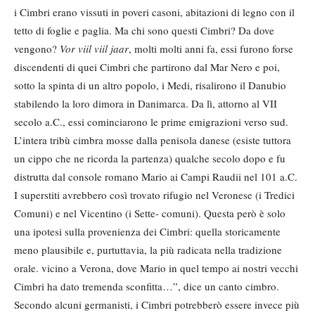
i Cimbri erano vissuti in poveri casoni, abitazioni di legno con il
tetto di foglie e paglia. Ma chi sono questi Cimbri? Da dove
vengono?
Vor viil viil jaar
, molti molti anni fa, essi furono forse
discendenti di quei Cimbri che partirono dal Mar Nero e poi,
sotto la spinta di un altro popolo, i Medi, risalirono il Danubio
stabilendo la loro dimora in Danimarca. Da lì, attorno al VII
secolo a.C., essi cominciarono le prime emigrazioni verso sud.
L’intera tribù cimbra mosse dalla penisola danese (esiste tuttora
un cippo che ne ricorda la partenza) qualche secolo dopo e fu
distrutta dal console romano Mario ai Campi Raudii nel 101 a.C.
I superstiti avrebbero così trovato rifugio nel Veronese (i Tredici
Comuni) e nel Vicentino (i Sette- comuni). Questa però è solo
una ipotesi sulla provenienza dei Cimbri: quella storicamente
meno plausibile e, purtuttavia, la più radicata nella tradizione
orale. vicino a Verona, dove Mario in quel tempo ai nostri vecchi
Cimbri ha dato tremenda sconfitta…”, dice un canto cimbro.
Secondo alcuni germanisti, i Cimbri potrebberò essere invece più