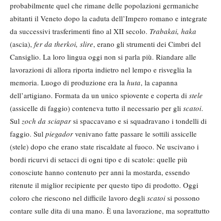
probabilmente quel che rimane delle popolazioni germaniche
abitanti il Veneto dopo la caduta dell’Impero romano e integrate
da successivi trasferimenti fino al XII secolo.
Trabakai, haka
(ascia),
fer da therkoi, slire
, erano gli strumenti dei Cimbri del
Cansiglio. La loro lingua oggi non si parla più. Riandare alle
lavorazioni di allora riporta indietro nel lempo e risveglia la
memoria. Luogo di produzione era la
huta
, la capanna
dell’artigiano. Formata da un unico spiovente e coperta di
stele
(assicelle di faggio) conteneva tutto il necessario per gli
scatoi
.
Sul
zoch da sciapar
si spaccavano e si squadravano i tondelli di
faggio. Sul
piegador
venivano fatte passare le sottili assicelle
(stele) dopo che erano state riscaldate al fuoco. Ne uscivano i
bordi ricurvi di setacci di ogni tipo e di scatole: quelle più
conosciute hanno contenuto per anni la mostarda, essendo
ritenute il miglior recipiente per questo tipo di prodotto. Oggi
coloro che riescono nel difficile lavoro degli
scatoi
si possono
contare sulle dita di una mano. È una lavorazione, ma soprattutto