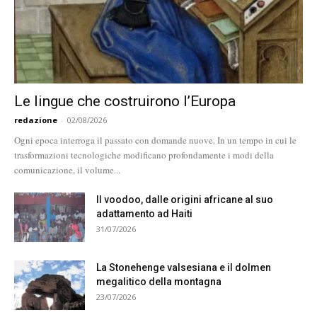
Le lingue che costruirono l’Europa
redazione
-
02/08/2026
Ogni epoca interroga il passato con domande nuove. In un tempo in cui le
trasformazioni tecnologiche modificano profondamente i modi della
comunicazione, il volume...
Il voodoo, dalle origini africane al suo
adattamento ad Haiti
31/07/2026
La Stonehenge valsesiana e il dolmen
megalitico della montagna
23/07/2026